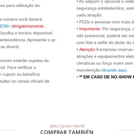
• Ao adquirir o opcional o vi
es para utilização do
segurança estabelecidos, ass
cada atração;
s a compra você deverá
• PCDs e pessoas com mais de
BCW+
obrigatoriamente
.
•
Importante:
Por segurança, 
Escolha o horário disponível
não presencial, poderá ser sol
 antecedência. Apresente o qr-
com foto e selfie do titular 
e divertir.
•
Atenção:
A empresa reserva-s
atrações e equipamentos elet
sconto estarão sujeitas às
climáticas ou força maior sem
l. Para verificar a
manutenção
clicando aqui
;
um cupom ou benefício
•
** EM CASO DE NO-SHOW
ltar os canais oficiais de
Beto Carrero World
COMPRAR TAMBIÉN