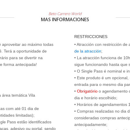
Beto Carrero World
MAS INFORMACIONES
RESTRICCIONES
cê aproveitar ao máximo todas
• Atracción con restricción de
ê. Terá a oportunidade de
de la atracción
;
ário para se divertir na
• La atracción funciona de 10h 
de forma antecipada!
sigue funcionando hasta que se 
• O Single Pass é nominal e int
• Este produto é um opcional
entrada para o mesmo dia para
•
Obrigatório
o agendamento d
 área temática Vila
dia e horário escolhido;
• Horários de agendamentos 1
das com até 01 dia de
• Compras realizadas no dia da
tidades limitadas);
consideradas compras antecip
ngle Pass estão identificados
antecipadamente;
acas, adesivo ou portal, sendo