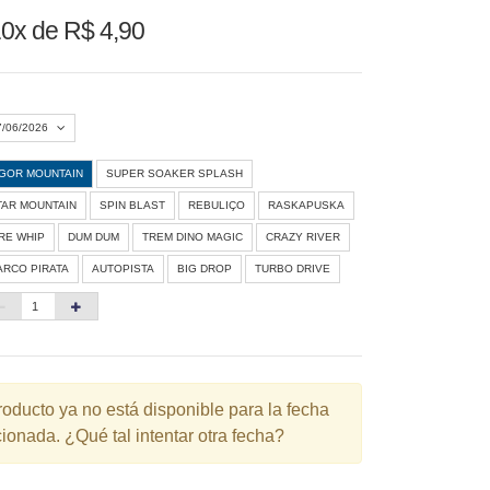
0x de R$ 4,90
7/06/2026
IGOR MOUNTAIN
SUPER SOAKER SPLASH
Agosto 2026
»
TAR MOUNTAIN
SPIN BLAST
REBULIÇO
RASKAPUSKA
D
S
T
Q
Q
S
S
IRE WHIP
DUM DUM
TREM DINO MAGIC
CRAZY RIVER
ARCO PIRATA
AUTOPISTA
BIG DROP
TURBO DRIVE
1
3
4
5
6
7
8
10
11
12
13
14
15
6
17
18
19
20
21
22
3
24
25
26
27
28
29
roducto ya no está disponible para la fecha
ionada. ¿Qué tal intentar otra fecha?
0
31