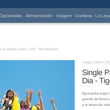
Opcionales
Alimentación
Viagem
Combos
La Ley
s 01 atração Junho - 1 Dia - Tigor Mountain
Código: 239979 | Tic
Single P
Dia - Ti
Aprovecha mejor t
grande de América
a la atracción má