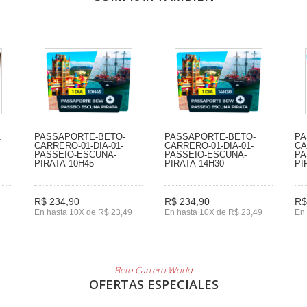
1
PASSAPORTE-BETO-
PASSAPORTE-BETO-
PA
CARRERO-01-DIA-01-
CARRERO-01-DIA-01-
CA
PASSEIO-ESCUNA-
PASSEIO-ESCUNA-
PA
PIRATA-10H45
PIRATA-14H30
PI
R$ 234,90
R$ 234,90
R$
En hasta 10X de R$ 23,49
En hasta 10X de R$ 23,49
En 
Beto Carrero World
OFERTAS ESPECIALES