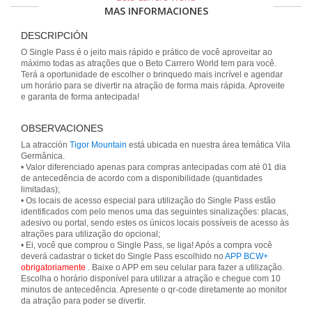
MAS INFORMACIONES
DESCRIPCIÓN
O Single Pass é o jeito mais rápido e prático de você aproveitar ao
máximo todas as atrações que o Beto Carrero World tem para você.
Terá a oportunidade de escolher o brinquedo mais incrível e agendar
um horário para se divertir na atração de forma mais rápida. Aproveite
e garanta de forma antecipada!
OBSERVACIONES
La atracción
Tigor Mountain
está ubicada en nuestra área temática Vila
Germânica.
• Valor diferenciado apenas para compras antecipadas com até 01 dia
de antecedência de acordo com a disponibilidade (quantidades
limitadas);
• Os locais de acesso especial para utilização do Single Pass estão
identificados com pelo menos uma das seguintes sinalizações: placas,
adesivo ou portal, sendo estes os únicos locais possíveis de acesso às
atrações para utilização do opcional;
• Ei, você que comprou o Single Pass, se liga! Após a compra você
deverá cadastrar o ticket do Single Pass escolhido no
APP BCW+
obrigatoriamente
. Baixe o APP em seu celular para fazer a utilização.
Escolha o horário disponível para utilizar a atração e chegue com 10
minutos de antecedência. Apresente o qr-code diretamente ao monitor
da atração para poder se divertir.