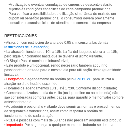
•A utilização e eventual cumulação de cupons de desconto estarão
sujeitas às condições específicas de cada campanha promocional.
Para verificar a possibilidade de utilização simultânea de mais de um
cupom ou benefício promocional, o consumidor deverá previamente
consultar os canais oficiais de atendimento comercial da empresa.
RESTRICCIONES
• Atracción con restricción de altura de 0,95 cm, consulta las demás
restricciones de la atracción
;
• La atracción funciona de 10h a 18h. La fila del juego se cierra a las 18h,
pero sigue funcionando hasta que se divierta el último visitante.
• O Single Pass é nominal e intransferível;
• Este produto é um opcional, sendo necessário também adquirir o
passaporte de entrada para o mesmo dia para utilização deste (quantidade
limitada);
•
Obrigatório
o agendamento do horário pelo
APP BCW+
para utilizar a
atração no dia e horário escolhido;
• Horários de agendamentos 10:15 até 17:30. Conforme disponibilidade;
• Compras realizadas no dia da visita (na loja online ou na bilheteria) não
são consideradas compras antecipadas, para garantir o melhor valor compre
antecipadamente;
• Ao adquirir o opcional o visitante deve seguir as normas e procedimentos
de segurança estabelecidos, assim como respeitar o horário de
funcionamento de cada atração;
• PCDs e pessoas com mais de 60 anos não precisam adquirir este produto.
•
Importante:
Por segurança, a qualquer momento, tratando-se de uma