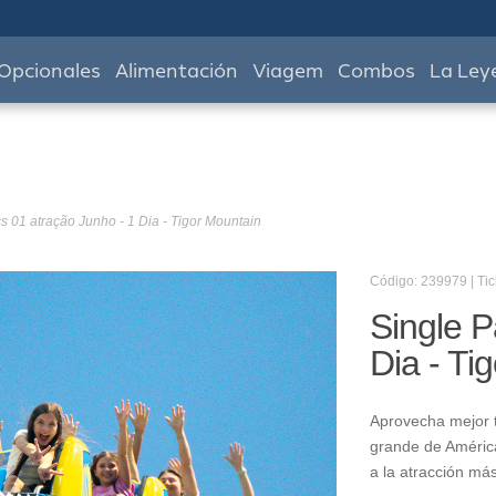
Opcionales
Alimentación
Viagem
Combos
La Ley
s 01 atração Junho - 1 Dia - Tigor Mountain
Código: 239979 | Tic
Single P
Dia - Ti
Aprovecha mejor t
grande de América
a la atracción má