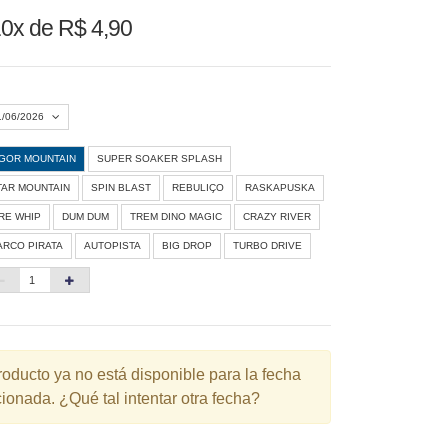
0x de R$ 4,90
1/06/2026
IGOR MOUNTAIN
SUPER SOAKER SPLASH
Agosto 2026
»
TAR MOUNTAIN
SPIN BLAST
REBULIÇO
RASKAPUSKA
D
S
T
Q
Q
S
S
IRE WHIP
DUM DUM
TREM DINO MAGIC
CRAZY RIVER
ARCO PIRATA
AUTOPISTA
BIG DROP
TURBO DRIVE
1
3
4
5
6
7
8
10
11
12
13
14
15
6
17
18
19
20
21
22
3
24
25
26
27
28
29
roducto ya no está disponible para la fecha
ionada. ¿Qué tal intentar otra fecha?
0
31