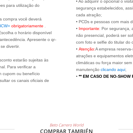
• Ao adquirir o opcional o vi
es para utilização do
segurança estabelecidos, ass
cada atração;
s a compra você deverá
• PCDs e pessoas com mais de
BCW+
obrigatoriamente
.
•
Importante:
Por segurança, 
Escolha o horário disponível
não presencial, poderá ser sol
 antecedência. Apresente o qr-
com foto e selfie do titular 
e divertir.
•
Atenção:
A empresa reserva-s
atrações e equipamentos elet
sconto estarão sujeitas às
climáticas ou força maior sem
l. Para verificar a
manutenção
clicando aqui
;
um cupom ou benefício
•
** EM CASO DE NO-SHOW
ltar os canais oficiais de
Beto Carrero World
COMPRAR TAMBIÉN