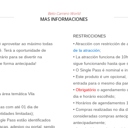
Beto Carrero World
MAS INFORMACIONES
RESTRICCIONES
cê aproveitar ao máximo todas
• Atracción con restricción de
ê. Terá a oportunidade de
de la atracción
;
ário para se divertir na
• La atracción funciona de 10h 
de forma antecipada!
sigue funcionando hasta que se 
• O Single Pass é nominal e int
• Este produto é um opcional
entrada para o mesmo dia para
•
Obrigatório
o agendamento d
 área temática Vila
dia e horário escolhido;
• Horários de agendamentos 1
das com até 01 dia de
• Compras realizadas no dia da
tidades limitadas);
consideradas compras antecip
ngle Pass estão identificados
antecipadamente;
acas, adesivo ou portal, sendo