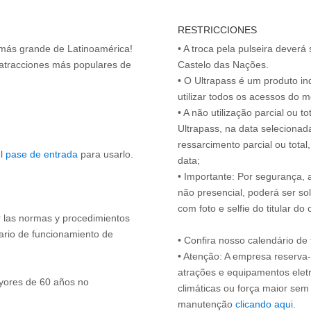
RESTRICCIONES
 más grande de Latinoamérica!
• A troca pela pulseira deverá 
s atracciones más populares de
Castelo das Nações.
• O Ultrapass é um produto in
utilizar todos os acessos do 
• A não utilização parcial ou 
Ultrapass, na data selecionad
ressarcimento parcial ou tota
el
pase de entrada
para usarlo.
data;
• Importante: Por segurança,
não presencial, poderá ser sol
com foto e selfie do titular 
ir las normas y procedimientos
rario de funcionamiento de
• Confira nosso calendário d
• Atenção: A empresa reserva-s
atrações e equipamentos elet
yores de 60 años no
climáticas ou força maior sem
manutenção
clicando aqui
.