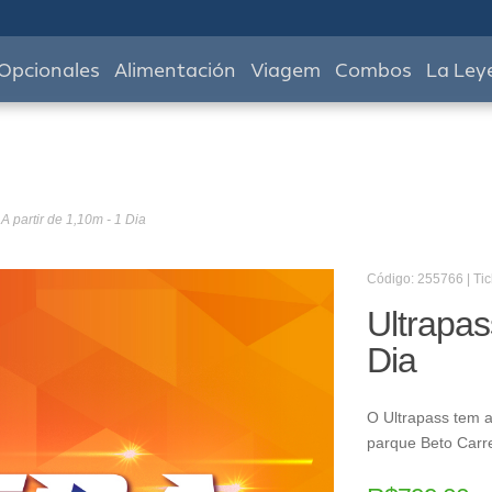
Opcionales
Alimentación
Viagem
Combos
La Ley
 A partir de 1,10m - 1 Dia
Código: 255766 | Tic
Ultrapas
Dia
O Ultrapass tem a
parque Beto Carr