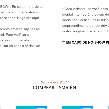
n BCW+. En su primera visita,
• Caro visitante, se você possu
 al operador de la atracción
mental – temporária ou em defi
tracciones. Haga clic aquí
ainda não verificou as restriç
empreendimento ou tem dúvida
sconto estarão sujeitas às
restricoes@betocarrero.com.b
l. Para verificar a
um cupom ou benefício
** EM CASO DE NO-SHOW 
ltar os canais oficiais de
Beto Carrero World
COMPRAR TAMBIÉN