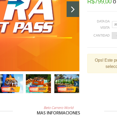
R$
799,00
DATA DA
2
VISITA
CANTIDAD
«
Ops!
Este p
selecc
2
9
1
2
3
Beto Carrero World
MAS INFORMACIONES