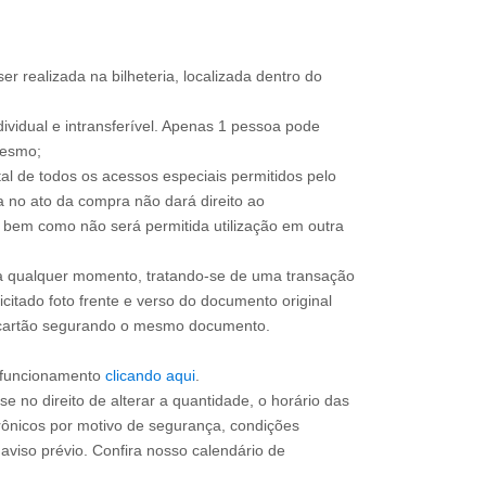
ser realizada na bilheteria, localizada dentro do
dividual e intransferível. Apenas 1 pessoa pode
mesmo;
total de todos os acessos especiais permitidos pelo
a no ato da compra não dará direito ao
l, bem como não será permitida utilização em outra
 a qualquer momento, tratando-se de uma transação
icitado foto frente e verso do documento original
do cartão segurando o mesmo documento.
e funcionamento
clicando aqui
.
e no direito de alterar a quantidade, o horário das
rônicos por motivo de segurança, condições
 aviso prévio. Confira nosso calendário de