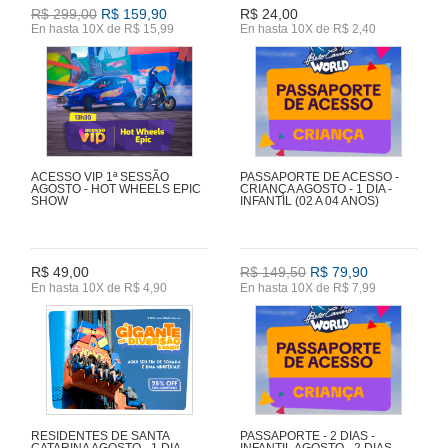
R$ 299,00
R$ 159,90
R$ 24,00
En hasta 10X de R$ 15,99
En hasta 10X de R$ 2,40
ACESSO VIP 1ª SESSÃO
PASSAPORTE DE ACESSO -
AGOSTO - HOT WHEELS EPIC
CRIANÇA AGOSTO - 1 DIA -
SHOW
INFANTIL (02 A 04 ANOS)
R$ 49,00
R$ 149,50
R$ 79,90
En hasta 10X de R$ 4,90
En hasta 10X de R$ 7,99
RESIDENTES DE SANTA
PASSAPORTE - 2 DIAS -
CATARINA AGOSTO - 1 DIA
INFANTIL AGOSTO - 2 DIAS -