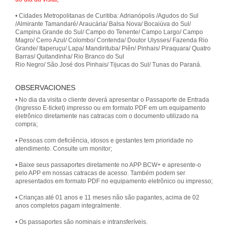
• Cidades Metropolitanas de Curitiba: Adrianópolis /Agudos do Sul
/Almirante Tamandaré/ Araucária/ Balsa Nova/ Bocaiúva do Sul/
Campina Grande do Sul/ Campo do Tenente/ Campo Largo/ Campo
Magro/ Cerro Azul/ Colombo/ Contenda/ Doutor Ulysses/ Fazenda Rio
Grande/ Itaperuçu/ Lapa/ Mandirituba/ Piên/ Pinhais/ Piraquara/ Quatro
Barras/ Quitandinha/ Rio Branco do Sul
Rio Negro/ São José dos Pinhais/ Tijucas do Sul/ Tunas do Paraná.
OBSERVACIONES
• No dia da visita o cliente deverá apresentar o Passaporte de Entrada
(Ingresso E-ticket) impresso ou em formato PDF em um equipamento
eletrônico diretamente nas catracas com o documento utilizado na
compra;
• Pessoas com deficiência, idosos e gestantes tem prioridade no
atendimento. Consulte um monitor;
• Baixe seus passaportes diretamente no APP BCW+ e apresente-o
pelo APP em nossas catracas de acesso. Também podem ser
apresentados em formato PDF no equipamento eletrônico ou impresso;
• Crianças até 01 anos e 11 meses não são pagantes, acima de 02
anos completos pagam integralmente.
• Os passaportes são nominais e intransferíveis.