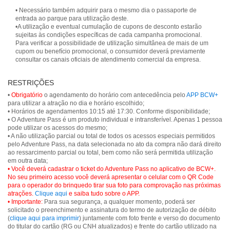
• Necessário também adquirir para o mesmo dia o passaporte de
entrada ao parque para utilização deste.
•A utilização e eventual cumulação de cupons de desconto estarão
sujeitas às condições específicas de cada campanha promocional.
Para verificar a possibilidade de utilização simultânea de mais de um
cupom ou benefício promocional, o consumidor deverá previamente
consultar os canais oficiais de atendimento comercial da empresa.
RESTRIÇÕES
•
Obrigatório
o agendamento do horário com antecedência pelo
APP BCW+
para utilizar a atração no dia e horário escolhido;
• Horários de agendamentos 10:15 até 17:30. Conforme disponibilidade;
• O Adventure Pass é um produto individual e intransferível. Apenas 1 pessoa
pode utilizar os acessos do mesmo;
• A não utilização parcial ou total de todos os acessos especiais permitidos
pelo Adventure Pass, na data selecionada no ato da compra não dará direito
ao ressarcimento parcial ou total, bem como não será permitida utilização
• Você deverá cadastrar o ticket do Adventure Pass no aplicativo de BCW+.
No seu primeiro acesso você deverá apresentar o celular com o QR Code
para o operador do brinquedo tirar sua foto para comprovação nas próximas
atrações.
Clique aqui
e saiba tudo sobre o APP.
• Importante:
Para sua segurança, a qualquer momento, poderá ser
solicitado o preenchimento e assinatura do termo de autorização de débito
(
clique aqui para imprimir
) juntamente com foto frente e verso do documento
do titular do cartão (RG ou CNH atualizados) e frente do cartão utilizado na