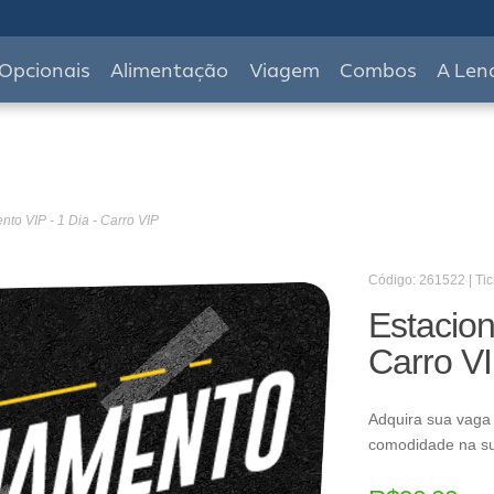
Opcionais
Alimentação
Viagem
Combos
A Len
to VIP - 1 Dia - Carro VIP
Código: 261522 | Tic
Estacion
Carro V
Adquira sua vaga
comodidade na s