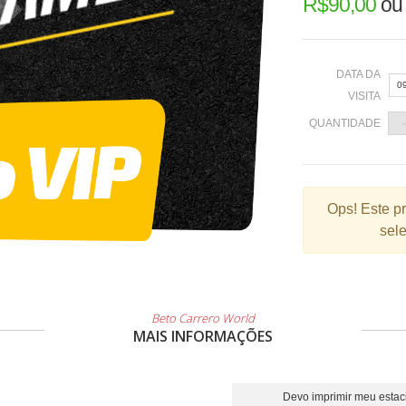
R$
90,00
o
DATA DA
0
VISITA
QUANTIDADE
«
Ops!
Este p
sele
2
9
1
2
Beto Carrero World
MAIS INFORMAÇÕES
3
Devo imprimir meu esta