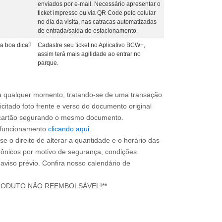
enviados por e-mail. Necessário apresentar o
ticket impresso ou via QR Code pelo celular
no dia da visita, nas catracas automatizadas
de entrada/saída do estacionamento.
a boa dica?
Cadastre seu ticket no Aplicativo BCW+,
assim terá mais agilidade ao entrar no
parque.
a qualquer momento, tratando-se de uma transação
icitado foto frente e verso do documento original
do cartão segurando o mesmo documento.
e funcionamento
clicando aqui
.
e o direito de alterar a quantidade e o horário das
rônicos por motivo de segurança, condições
 aviso prévio. Confira nosso calendário de
RODUTO NÃO REEMBOLSÁVEL!**