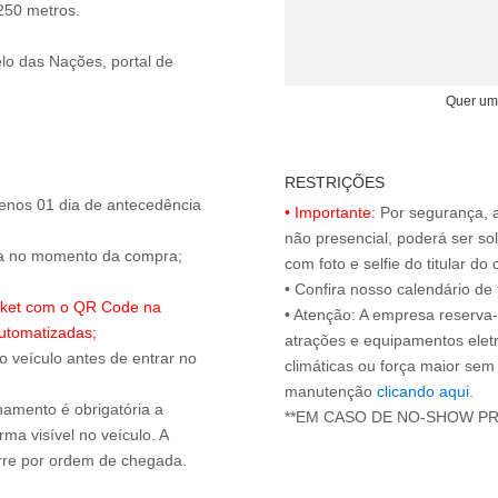
 250 metros.
lo das Nações, portal de
Quer um
RESTRIÇÕES
enos 01 dia de antecedência
• Importante:
Por segurança, 
não presencial, poderá ser sol
ada no momento da compra;
com foto e selfie do titular 
• Confira nosso calendário d
ticket com o QR Code na
• Atenção: A empresa reserva-s
utomatizadas;
atrações e equipamentos elet
 o veículo antes de entrar no
climáticas ou força maior sem
manutenção
clicando aqui
.
onamento é obrigatória a
**EM CASO DE NO-SHOW P
ma visível no veículo. A
orre por ordem de chegada.