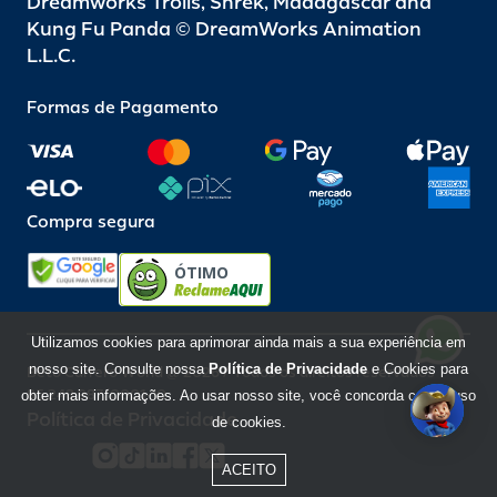
Dreamworks Trolls, Shrek, Madagascar and
Kung Fu Panda © DreamWorks Animation
L.L.C.
Formas de Pagamento
Compra segura
ÓTIMO
Utilizamos cookies para aprimorar ainda mais a sua experiência em
nosso site. Consulte nossa
Política de Privacidade
e Cookies para
Beto Carrero World @ 2026 / Todos os direitos reservados
85.248.987/0001-10
obter mais informações. Ao usar nosso site, você concorda com o uso
Política de Privacidade
de cookies.
ACEITO