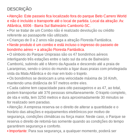
Passeio de bondinho no Parque
Floresta Fantástica - Parque
DESCRIÇÃO
Unipraias em Balneário Camboriú e
Unipraias
tenha um vista panorâmica da cidade
• Atenção: Este passeio fica localizado fora do parque Beto Carrero World
e suas belas praias.
e não é incluído o transporte até o local de partida. Local da atração: Av.
Atlântica, 6006 - Barra Sul Balneário Camboriú-SC.
• Por se tratar de um Combo não é realizado devolução ou crédito
referente ao passaporte não utilizado.
• Neste produto é um combo e está incluso o ingresso do passeio de
bondinho aéreo + a atração Floresta Fantástica.
• O símbolo do Parque Unipraias são os 47 bondinhos aéreos
interligando três estações entre o lado sul da orla de Balneário
Camboriú, subindo até o Morro da Aguada e descendo até a praia de
Laranjeiras, sendo o único do mundo a ligar duas praias com privilegiada
vista da Mata Atlântica e do mar em todo o trajeto.
• Os bondinhos se deslocam a uma velocidade máxima de 16 Km/h,
mantendo uma distância de 97 metros entre eles.
• Cada cabine tem capacidade para oito passageiros e as 47, ao total,
podem transportar até 376 pessoas simultaneamente. O trajeto completo,
de ida e volta, tem 3250 metros e dura aproximadamente 30 minutos se
for realizado sem paradas.
• Atenção: A empresa reserva-se o direito de alterar a quantidade e o
horário das atrações e equipamentos eletrônicos por motivo de
segurança, condições climáticas ou força maior. Neste caso, o Parque se
reserva o direito de retomá-las somente quando as condições do tempo
• Importante:
Para sua segurança, a qualquer momento, poderá ser