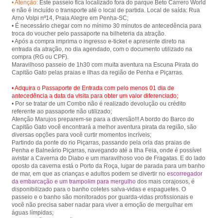
• Atenção:
Este passeio fica localizado fora do parque Beto Carrero World
e não é incluído o transporte até o local de partida. Local de saída: Rua
Arno Volpi nº14, Praia Alegre em Penha-SC;
• É necessário chegar com no mínimo 30 minutos de antecedência para
troca do voucher pelo passaporte na bilheteria da atração.
• Após a compra imprima o ingresso e-ticket e apresente direto na
entrada da atração, no dia agendado, com o documento utilizado na
compra (RG ou CPF).
Maravilhoso passeio de 1h30 com muita aventura na Escuna Pirata do
• Adquira o Passaporte de Entrada com pelo menos 01 dia de
antecedência a data da visita para obter um valor diferenciado;
• Por se tratar de um Combo não é realizado devolução ou crédito
referente ao passaporte não utilizado;
Atenção Marujos preparem-se para a diversão!!! A bordo do Barco do
Capitão Gato você encontrará a melhor aventura pirata da região, são
diversas opções para você curtir momentos incríveis;
Partindo da ponte do rio Piçarras, passando pela orla das praias de
Penha e Balneário Piçarras, navegando até a Ilha Feia, onde é possível
avistar a Caverna do Diabo e um maravilhoso voo de Fragatas. E do lado
oposto da caverna está o Porto da Roça, lugar de parada para um banho
de mar, em que as crianças e adultos podem se divertir no
escorregador
da embarcação e um trampolim para mergulho
dos mais corajosos, é
disponibilizado para o banho coletes salva-vidas e espaguetes. O
passeio e o banho são monitorados por guarda-vidas profissionais e
você não precisa saber nadar para viver a emoção de mergulhar em
águas límpidas;