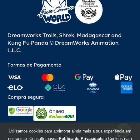
Dreamworks Trolls, Shrek, Madagascar and
Kung Fu Panda © DreamWorks Animation
L.L.C.
Formas de Pagamento
Compra segura
ÓTIMO
Utilizamos cookies para aprimorar ainda mais a sua experiência em
nosso site. Consulte nossa
Política de Privacidade
e Cookies para
Beto Carrero World @ 2026 / Todos os direitos reservados