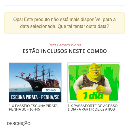
Ops!
Este produto não está mais disponível para a
data selecionada. Que tal tentar outra data?
Beto Carrero World
ESTÃO INCLUSOS NESTE COMBO
1 X PASSEIO ESCUNA PIRATA -
1 X PASSAPORTE DE ACESSO -
PENHA SC - 10H45
1 DIA - A PARTIR DE 02 ANOS
Maravilhoso passeio de 1h30 com
muita aventura na Escuna Pirata do
DESCRIÇÃO
Capitão Gato pelas praias e ilhas da
região de Penha e Piçarras.