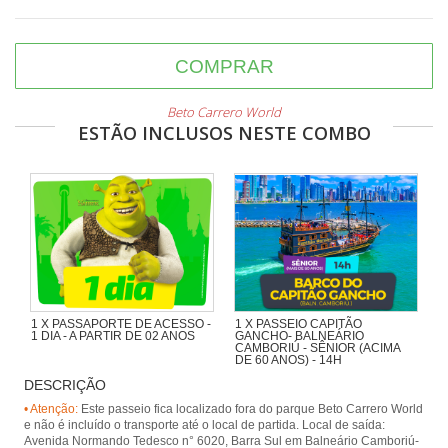
COMPRAR
Beto Carrero World
ESTÃO INCLUSOS NESTE COMBO
1 X PASSAPORTE DE ACESSO -
1 X PASSEIO CAPITÃO
1 DIA - A PARTIR DE 02 ANOS
GANCHO- BALNEÁRIO
CAMBORIÚ - SÊNIOR (ACIMA
DE 60 ANOS) - 14H
DESCRIÇÃO
Navegando pela Orla de BC,
passando pela Ilha das Cabras e
• Atenção:
Este passeio fica localizado fora do parque Beto Carrero World
desembarcando na Praia de
e não é incluído o transporte até o local de partida. Local de saída:
Laranjeiras, com presença animada
Avenida Normando Tedesco n° 6020, Barra Sul em Balneário Camboriú-
de piratas.