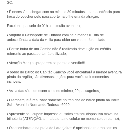
SC;
• É necessário chegar com no mínimo 30 minutos de antecedência para
troca do voucher pelo passaporte na bilheteria da atração;
Excelente passeio de 01h com muita aventura;
• Adquira o Passaporte de Entrada com pelo menos 01 dia de
antecedência a data da visita para obter um valor diferenciado;
• Por se tratar de um Combo não é realizado devolução ou crédito
referente ao passaporte não utilizado;
• Atenção Marujos preparem-se para a diversão!!!
A bordo do Barco do Capitão Gancho você encontrará a melhor aventura
pirata da região, são diversas opções para você curtir momentos
incríveis;
• As saídas só acontecem com, no mínimo, 20 passageiros;
• O embarque é realizado somente no trapiche do barco pirata na Barra
Sul – Avenida Normando Tedesco 6020;
• Apresente seu cupom impresso ou salvo em seu dispositivo móvel na
bilheteria ( ATENÇÃO: tenha bateria no celular no momento do retorno);
• O desembarque na praia de Laranjeiras é opcional e retorno com os