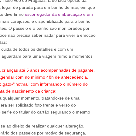
lhoso voo de Fragatas. E do lado oposto da
, lugar de parada para um banho de mar, em que
e divertir no
escorregador da embarcação e um
mais corajosos, é disponibilizado para o banho
etes. O passeio e o banho são monitorados por
você não precisa saber nadar para viver a emoção
das;
o cuida de todos os detalhes e com um
os aguardam para uma viagem rumo a momentos
a crianças até 5 anos acompanhadas de pagante,
 agendar com no mínimo 48h de antecedência,
ao.gato@hotmail.com informando o número do
ta de nascimento da criança;
a qualquer momento, tratando-se de uma
rá ser solicitado foto frente e verso do
 selfie do titular do cartão segurando o mesmo
e ao direito de realizar qualquer alteração,
rário dos passeios por motivo de segurança,