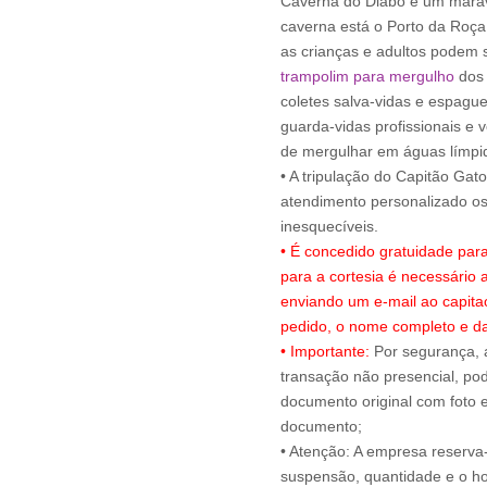
Caverna do Diabo e um maravi
caverna está o Porto da Roça
as crianças e adultos podem s
trampolim para mergulho
dos 
coletes salva-vidas e espagu
guarda-vidas profissionais e 
de mergulhar em águas límpi
• A tripulação do Capitão Gat
atendimento personalizado 
• É concedido gratuidade par
para a cortesia é necessário
enviando um e-mail ao capit
pedido, o nome completo e da
• Importante:
Por segurança, 
transação não presencial, pode
documento original com foto e
documento;
• Atenção: A empresa reserva-s
suspensão, quantidade e o ho