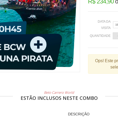
R$ 234,90
o
DATA DA
1
VISITA
QUANTIDADE
«
Ops!
Este p
sele
2
9
1
2
Beto Carrero World
ESTÃO INCLUSOS NESTE COMBO
3
DESCRIÇÃO