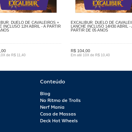
IBUR: DUELO DE CAVALEIROS +
EXCALIBUR: DUELO DE CAVALEI
 INCLUSO 12H ABRIL - A PARTIR
LANCHE INCLUSO 14H30 ABRIL - 
 ANOS
PARTIR DE 05 ANOS
,00
R$ 104,00
10X de R$ 11,40
Em até 10X de R$ 10,40
Conteúdo
Blog
No Ritmo de Trolls
Nerf Mania
Casa de Massas
Deck Hot Wheels