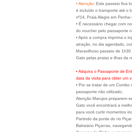
• Atenção:
Este passeio fica l
é incluído o transporte até o 
nº14, Praia Alegre em Penha
• É necessário chegar com no
do voucher pelo passaporte na
• Após a compra imprima o ing
atração, no dia agendado, c
Maravilhoso passeio de 1h30 
• Adquira o Passaporte de En
data da visita para obter um v
• Por se tratar de um Combo n
passaporte não utilizado;
Atenção Marujos preparem-se 
Gato você encontrará a melho
para você curtir momentos inc
Partindo da ponte do rio Piça
Balneário Piçarras, navegando 