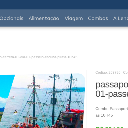
Opcionais
Alimentação
Viagem
Combos
A Len
o-carrero-01-dia-01-passeio-escuna-pirata-10h45
Código: 253795 | C
passapor
01-pass
Combo Passaporte
às 10H45