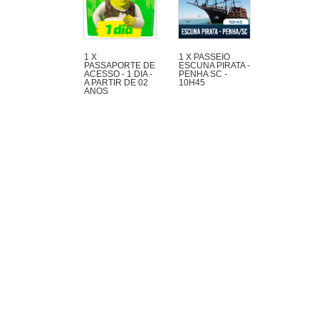
1 X
1 X PASSEIO
PASSAPORTE DE
ESCUNA PIRATA -
ACESSO - 1 DIA -
PENHA SC -
A PARTIR DE 02
10H45
ANOS
Maravilhoso passeio
de 1h30 com muita
aventura na Escuna
Pirata do Capitão
Gato pelas praias e
ilhas da região de
Penha e Piçarras.