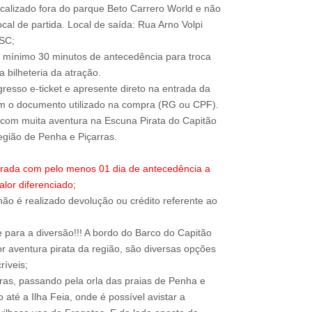
ocalizado fora do parque Beto Carrero World e não
local de partida. Local de saída: Rua Arno Volpi
-SC;
 mínimo 30 minutos de antecedência para troca
 bilheteria da atração.
resso e-ticket e apresente direto na entrada da
om o documento utilizado na compra (RG ou CPF).
com muita aventura na Escuna Pirata do Capitão
trada com pelo menos 01 dia de antecedência a
alor diferenciado;
ão é realizado devolução ou crédito referente ao
para a diversão!!! A bordo do Barco do Capitão
r aventura pirata da região, são diversas opções
ríveis;
rras, passando pela orla das praias de Penha e
até a Ilha Feia, onde é possível avistar a