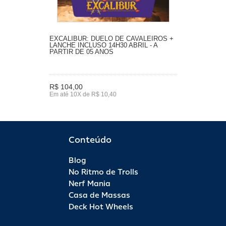
EXCALIBUR: DUELO DE CAVALEIROS +
LANCHE INCLUSO 14H30 ABRIL - A
PARTIR DE 05 ANOS
R$ 104,00
Em até 10X de R$ 10,40
Conteúdo
Blog
No Ritmo de Trolls
Nerf Mania
Casa de Massas
Deck Hot Wheels