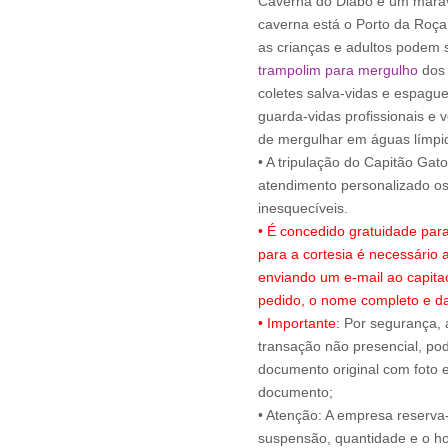
Caverna do Diabo e um maravi
caverna está o Porto da Roça
as crianças e adultos podem s
trampolim para mergulho
dos 
coletes salva-vidas e espagu
guarda-vidas profissionais e 
de mergulhar em águas límpi
• A tripulação do Capitão Gat
atendimento personalizado 
• É concedido gratuidade par
para a cortesia é necessário
enviando um e-mail ao capit
pedido, o nome completo e da
• Importante:
Por segurança, 
transação não presencial, pode
documento original com foto e
documento;
• Atenção: A empresa reserva-s
suspensão, quantidade e o ho