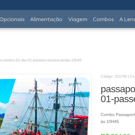
Opcionais
Alimentação
Viagem
Combos
A Len
o-carrero-01-dia-01-passeio-escuna-pirata-10h45
Código: 253795 | C
passapor
01-pass
Combo Passaporte
às 10H45