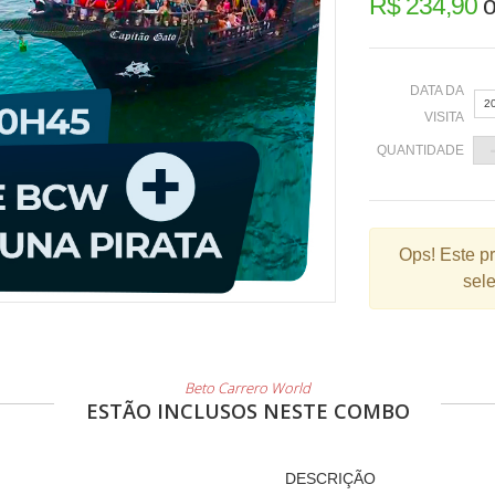
R$ 234,90
o
DATA DA
2
VISITA
QUANTIDADE
«
Ops!
Este p
sele
2
9
1
2
Beto Carrero World
ESTÃO INCLUSOS NESTE COMBO
3
DESCRIÇÃO