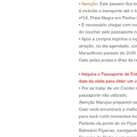
• Atenção:
Este passeio fica l
é incluído o transporte até o 
nº14, Praia Alegre em Penha
• É necessário chegar com no
do voucher pelo passaporte na
• Após a compra imprima o ing
atração, no dia agendado, c
Maravilhoso passeio de 1h30 
• Adquira o Passaporte de En
data da visita para obter um v
• Por se tratar de um Combo n
passaporte não utilizado;
Atenção Marujos preparem-se 
Gato você encontrará a melho
para você curtir momentos inc
Partindo da ponte do rio Piça
Balneário Piçarras, navegando 