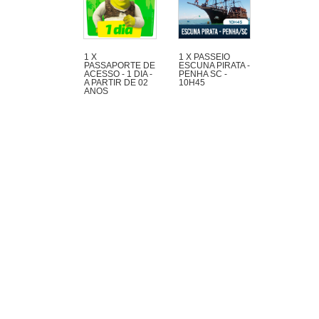
1 X
1 X PASSEIO
PASSAPORTE DE
ESCUNA PIRATA -
ACESSO - 1 DIA -
PENHA SC -
A PARTIR DE 02
10H45
ANOS
Maravilhoso passeio
de 1h30 com muita
aventura na Escuna
Pirata do Capitão
Gato pelas praias e
ilhas da região de
Penha e Piçarras.