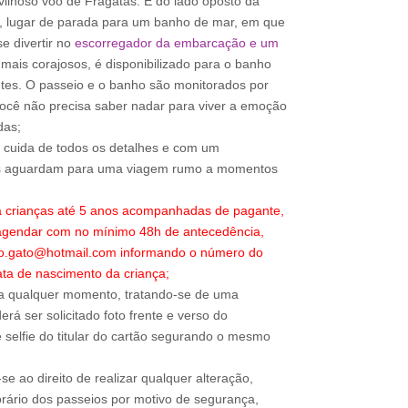
lhoso voo de Fragatas. E do lado oposto da
, lugar de parada para um banho de mar, em que
e divertir no
escorregador da embarcação e um
mais corajosos, é disponibilizado para o banho
etes. O passeio e o banho são monitorados por
você não precisa saber nadar para viver a emoção
das;
o cuida de todos os detalhes e com um
os aguardam para uma viagem rumo a momentos
a crianças até 5 anos acompanhadas de pagante,
 agendar com no mínimo 48h de antecedência,
ao.gato@hotmail.com informando o número do
ta de nascimento da criança;
a qualquer momento, tratando-se de uma
rá ser solicitado foto frente e verso do
 selfie do titular do cartão segurando o mesmo
e ao direito de realizar qualquer alteração,
rário dos passeios por motivo de segurança,