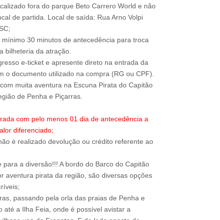
ocalizado fora do parque Beto Carrero World e não
local de partida. Local de saída: Rua Arno Volpi
-SC;
 mínimo 30 minutos de antecedência para troca
 bilheteria da atração.
resso e-ticket e apresente direto na entrada da
om o documento utilizado na compra (RG ou CPF).
com muita aventura na Escuna Pirata do Capitão
trada com pelo menos 01 dia de antecedência a
alor diferenciado;
ão é realizado devolução ou crédito referente ao
para a diversão!!! A bordo do Barco do Capitão
r aventura pirata da região, são diversas opções
ríveis;
rras, passando pela orla das praias de Penha e
até a Ilha Feia, onde é possível avistar a