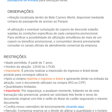
passaporte de entrada
para utilização deste.
OBSERVAÇÕES
• Atração localizada dentro do Beto Carrero World, disponível mediante
compra do passaporte de acesso ao Parque.
•A utilização e eventual cumulação de cupons de desconto estarão
sujeitas às condições específicas de cada campanha promocional.
Para verificar a possibilidade de utilização simultânea de mais de um
cupom ou benefício promocional, o consumidor deverá previamente
consultar os canais oficiais de atendimento comercial da empresa.
RESTRIÇÕES
• Idade permitida: À partir de 7 anos.
• Importante:
É preciso realizar a impressão do ingresso e-ticket deste
produto para conseguir utilizá-lo.
• Após a compra
imprima o ingresso e-ticket
e apresente direto na entrada da
atração, com o documento utilizado na compra (RG ou CPF).
• Importante:
Por segurança, a qualquer momento, tratando-se de uma
transação não presencial, poderá ser solicitado foto frente e verso do
documento original com foto e selfie do titular do cartão segurando o mesmo
documento.
• Confira nosso calendário de funcionamento
clicando aqui
.
• Atenção: A empresa reserva-se o direito de alterar a quantidade e o horário