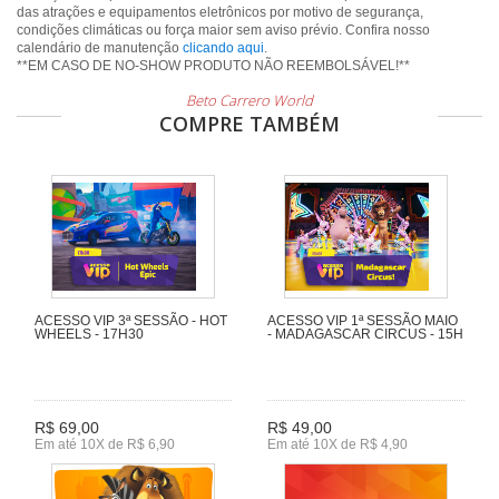
das atrações e equipamentos eletrônicos por motivo de segurança,
condições climáticas ou força maior sem aviso prévio. Confira nosso
calendário de manutenção
clicando aqui
.
**EM CASO DE NO-SHOW PRODUTO NÃO REEMBOLSÁVEL!**
Beto Carrero World
COMPRE TAMBÉM
ACESSO VIP 3ª SESSÃO - HOT
ACESSO VIP 1ª SESSÃO MAIO
WHEELS - 17H30
- MADAGASCAR CIRCUS - 15H
R$ 69,00
R$ 49,00
Em até 10X de R$ 6,90
Em até 10X de R$ 4,90