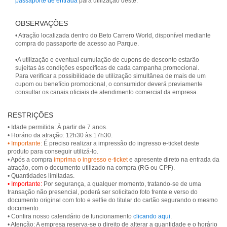
passaporte de entrada
para utilização deste.
OBSERVAÇÕES
• Atração localizada dentro do Beto Carrero World, disponível mediante
compra do passaporte de acesso ao Parque.
•A utilização e eventual cumulação de cupons de desconto estarão
sujeitas às condições específicas de cada campanha promocional.
Para verificar a possibilidade de utilização simultânea de mais de um
cupom ou benefício promocional, o consumidor deverá previamente
consultar os canais oficiais de atendimento comercial da empresa.
RESTRIÇÕES
• Idade permitida: À partir de 7 anos.
• Importante:
É preciso realizar a impressão do ingresso e-ticket deste
produto para conseguir utilizá-lo.
• Após a compra
imprima o ingresso e-ticket
e apresente direto na entrada da
atração, com o documento utilizado na compra (RG ou CPF).
• Importante:
Por segurança, a qualquer momento, tratando-se de uma
transação não presencial, poderá ser solicitado foto frente e verso do
documento original com foto e selfie do titular do cartão segurando o mesmo
documento.
• Confira nosso calendário de funcionamento
clicando aqui
.
• Atenção: A empresa reserva-se o direito de alterar a quantidade e o horário