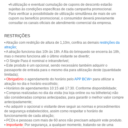
•A utilização e eventual cumulação de cupons de desconto estarão
sujeitas às condições específicas de cada campanha promocional.
Para verificar a possibilidade de utilização simultânea de mais de um
cupom ou benefício promocional, o consumidor deverá previamente
consultar os canais oficiais de atendimento comercial da empresa.
RESTRIÇÕES
• Atração com restrição de altura de 1,10m, confira as demais
restrições da
atração
;
• A atração funciona das 10h às 18h. A fila do brinquedo se encerra às 18h,
mas o mesmo funciona até o último visitante se divertir;
• O Single Pass é nominal e intransferível;
• Este produto é um opcional, sendo necessário também adquirir o
passaporte de entrada para o mesmo dia para utilização deste (quantidade
limitada);
•
Obrigatório
o agendamento do horário pelo
APP BCW+
para utilizar a
atração no dia e horário escolhido;
• Horários de agendamentos 10:15 até 17:30. Conforme disponibilidade;
• Compras realizadas no dia da visita (na loja online ou na bilheteria) não
são consideradas compras antecipadas, para garantir o melhor valor compre
antecipadamente;
• Ao adquirir o opcional o visitante deve seguir as normas e procedimentos
de segurança estabelecidos, assim como respeitar o horário de
funcionamento de cada atração;
• PCDs e pessoas com mais de 60 anos não precisam adquirir este produto.
•
Importante:
Por segurança, a qualquer momento, tratando-se de uma