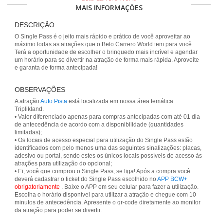
MAIS INFORMAÇÕES
DESCRIÇÃO
O Single Pass é o jeito mais rápido e prático de você aproveitar ao
máximo todas as atrações que o Beto Carrero World tem para você.
Terá a oportunidade de escolher o brinquedo mais incrível e agendar
um horário para se divertir na atração de forma mais rápida. Aproveite
e garanta de forma antecipada!
OBSERVAÇÕES
A atração
Auto Pista
está localizada em nossa área temática
Triplikland.
• Valor diferenciado apenas para compras antecipadas com até 01 dia
de antecedência de acordo com a disponibilidade (quantidades
limitadas);
• Os locais de acesso especial para utilização do Single Pass estão
identificados com pelo menos uma das seguintes sinalizações: placas,
adesivo ou portal, sendo estes os únicos locais possíveis de acesso às
atrações para utilização do opcional;
• Ei, você que comprou o Single Pass, se liga! Após a compra você
deverá cadastrar o ticket do Single Pass escolhido no
APP BCW+
obrigatoriamente
. Baixe o APP em seu celular para fazer a utilização.
Escolha o horário disponível para utilizar a atração e chegue com 10
minutos de antecedência. Apresente o qr-code diretamente ao monitor
da atração para poder se divertir.