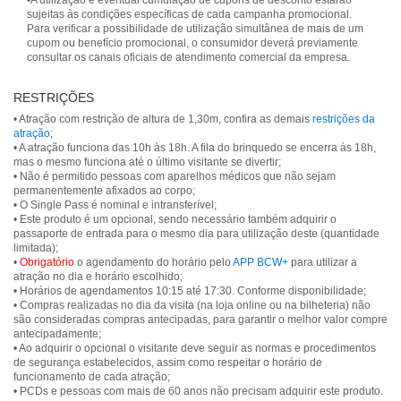
•A utilização e eventual cumulação de cupons de desconto estarão
sujeitas às condições específicas de cada campanha promocional.
Para verificar a possibilidade de utilização simultânea de mais de um
cupom ou benefício promocional, o consumidor deverá previamente
consultar os canais oficiais de atendimento comercial da empresa.
RESTRIÇÕES
• Atração com restrição de altura de 1,30m, confira as demais
restrições da
atração
;
• A atração funciona das 10h às 18h. A fila do brinquedo se encerra às 18h,
mas o mesmo funciona até o último visitante se divertir;
• Não é permitido pessoas com aparelhos médicos que não sejam
permanentemente afixados ao corpo;
• O Single Pass é nominal e intransferível;
• Este produto é um opcional, sendo necessário também adquirir o
passaporte de entrada para o mesmo dia para utilização deste (quantidade
limitada);
•
Obrigatório
o agendamento do horário pelo
APP BCW+
para utilizar a
atração no dia e horário escolhido;
• Horários de agendamentos 10:15 até 17:30. Conforme disponibilidade;
• Compras realizadas no dia da visita (na loja online ou na bilheteria) não
são consideradas compras antecipadas, para garantir o melhor valor compre
antecipadamente;
• Ao adquirir o opcional o visitante deve seguir as normas e procedimentos
de segurança estabelecidos, assim como respeitar o horário de
funcionamento de cada atração;
• PCDs e pessoas com mais de 60 anos não precisam adquirir este produto.