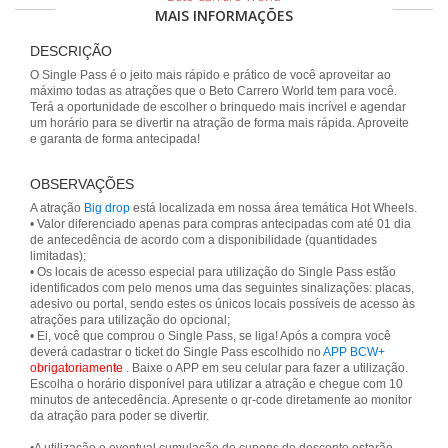
MAIS INFORMAÇÕES
DESCRIÇÃO
O Single Pass é o jeito mais rápido e prático de você aproveitar ao
máximo todas as atrações que o Beto Carrero World tem para você.
Terá a oportunidade de escolher o brinquedo mais incrível e agendar
um horário para se divertir na atração de forma mais rápida. Aproveite
e garanta de forma antecipada!
OBSERVAÇÕES
A atração
Big drop
está localizada em nossa área temática Hot Wheels.
• Valor diferenciado apenas para compras antecipadas com até 01 dia
de antecedência de acordo com a disponibilidade (quantidades
limitadas);
• Os locais de acesso especial para utilização do Single Pass estão
identificados com pelo menos uma das seguintes sinalizações: placas,
adesivo ou portal, sendo estes os únicos locais possíveis de acesso às
atrações para utilização do opcional;
• Ei, você que comprou o Single Pass, se liga! Após a compra você
deverá cadastrar o ticket do Single Pass escolhido no
APP BCW+
obrigatoriamente
. Baixe o APP em seu celular para fazer a utilização.
Escolha o horário disponível para utilizar a atração e chegue com 10
minutos de antecedência. Apresente o qr-code diretamente ao monitor
da atração para poder se divertir.