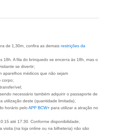
tura de 1,30m, confira as demais
restrições da
às 18h. A fila do brinquedo se encerra às 18h, mas o
itante se divertir;
om aparelhos médicos que não sejam
 corpo;
ransferível;
, sendo necessário também adquirir o passaporte de
 utilização deste (quantidade limitada);
o horário pelo
APP BCW+
para utilizar a atração no
0:15 até 17:30. Conforme disponibilidade;
 visita (na loja online ou na bilheteria) não são