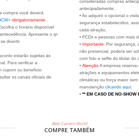
consideradas compras antecip
antecipadamente;
s a compra você deverá
• Ao adquirir o opcional o vi
BCW+
obrigatoriamente
.
segurança estabelecidos, ass
Escolha o horário disponível
cada atração;
 antecedência. Apresente o qr-
• PCDs e pessoas com mais de
e divertir.
•
Importante:
Por segurança, 
não presencial, poderá ser sol
sconto estarão sujeitas às
com foto e selfie do titular 
l. Para verificar a
•
Atenção:
A empresa reserva-s
um cupom ou benefício
atrações e equipamentos elet
ltar os canais oficiais de
climáticas ou força maior sem
manutenção
clicando aqui
;
•
** EM CASO DE NO-SHOW
Beto Carrero World
COMPRE TAMBÉM