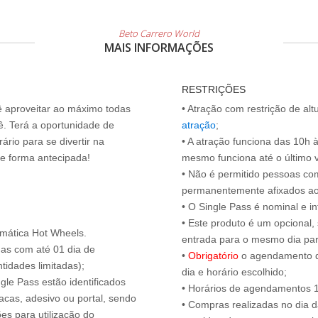
Beto Carrero World
MAIS INFORMAÇÕES
RESTRIÇÕES
cê aproveitar ao máximo todas
• Atração com restrição de al
ê. Terá a oportunidade de
atração
;
ário para se divertir na
• A atração funciona das 10h 
de forma antecipada!
mesmo funciona até o último vis
• Não é permitido pessoas c
permanentemente afixados ao
• O Single Pass é nominal e int
• Este produto é um opcional
emática Hot Wheels.
entrada para o mesmo dia para
das com até 01 dia de
•
Obrigatório
o agendamento d
tidades limitadas);
dia e horário escolhido;
ngle Pass estão identificados
• Horários de agendamentos 1
acas, adesivo ou portal, sendo
• Compras realizadas no dia da
es para utilização do