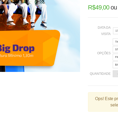
R$
49,00
o
DATA DA
1
VISITA
T
«
S
OPÇÕES
F
B
2
QUANTIDADE
9
1
2
Ops!
Este p
sele
3