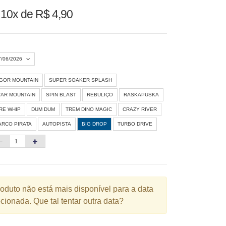
u
10x de R$ 4,90
7/06/2026
IGOR MOUNTAIN
SUPER SOAKER SPLASH
Agosto 2026
»
TAR MOUNTAIN
SPIN BLAST
REBULIÇO
RASKAPUSKA
D
S
T
Q
Q
S
S
IRE WHIP
DUM DUM
TREM DINO MAGIC
CRAZY RIVER
ARCO PIRATA
AUTOPISTA
BIG DROP
TURBO DRIVE
1
3
4
5
6
7
8
10
11
12
13
14
15
6
17
18
19
20
21
22
3
24
25
26
27
28
29
roduto não está mais disponível para a data
cionada. Que tal tentar outra data?
0
31