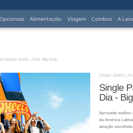
Opcionais
Alimentação
Viagem
Combos
A Len
01 atração Junho - 1 Dia - Big Drop
Código: 254021 | Tic
Single P
Dia - Bi
Aproveite melhor 
da América Latina
atração escolhida