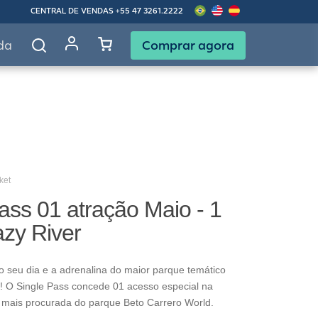
CENTRAL DE VENDAS
+55 47 3261.2222
Comprar agora
da
ket
ass 01 atração Maio - 1
azy River
o seu dia e a adrenalina do maior parque temático
! O Single Pass concede 01 acesso especial na
 mais procurada do parque Beto Carrero World.