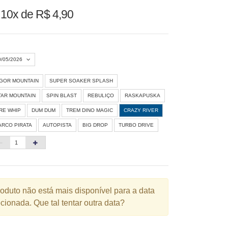
u
10x de R$ 4,90
0/05/2026
IGOR MOUNTAIN
SUPER SOAKER SPLASH
Agosto 2026
»
TAR MOUNTAIN
SPIN BLAST
REBULIÇO
RASKAPUSKA
D
S
T
Q
Q
S
S
IRE WHIP
DUM DUM
TREM DINO MAGIC
CRAZY RIVER
ARCO PIRATA
AUTOPISTA
BIG DROP
TURBO DRIVE
1
3
4
5
6
7
8
10
11
12
13
14
15
6
17
18
19
20
21
22
3
24
25
26
27
28
29
roduto não está mais disponível para a data
cionada. Que tal tentar outra data?
0
31