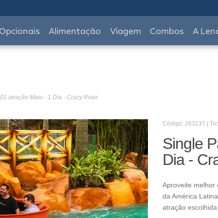
Opcionais
Alimentação
Viagem
Combos
A Len
01 atração Maio - 1 Dia - Crazy River
Código: 263137 | Tic
Single P
Dia - Cr
Aproveite melhor 
da América Latina
atração escolhida