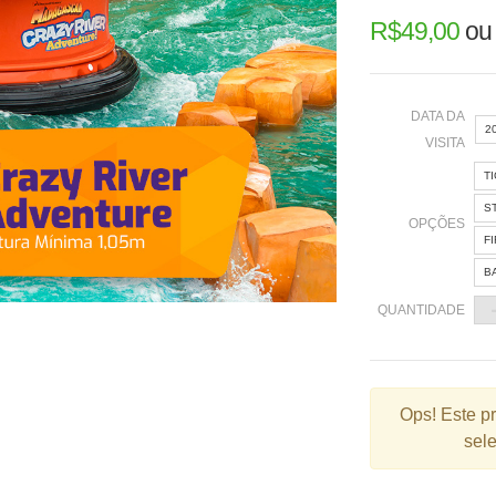
R$
49,00
o
DATA DA
2
VISITA
T
«
S
OPÇÕES
F
B
2
QUANTIDADE
9
1
2
Ops!
Este p
sele
3