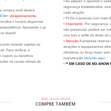
• Ao adquirir o opcional o vi
segurança estabelecidos, ass
s a compra você deverá
cada atração;
BCW+
obrigatoriamente
.
• PCDs e pessoas com mais de
Escolha o horário disponível
•
Importante:
Por segurança, 
 antecedência. Apresente o qr-
não presencial, poderá ser sol
e divertir.
com foto e selfie do titular 
•
Atenção:
A empresa reserva-s
sconto estarão sujeitas às
atrações e equipamentos elet
l. Para verificar a
climáticas ou força maior sem
um cupom ou benefício
manutenção
clicando aqui
;
ltar os canais oficiais de
•
** EM CASO DE NO-SHOW
Beto Carrero World
COMPRE TAMBÉM