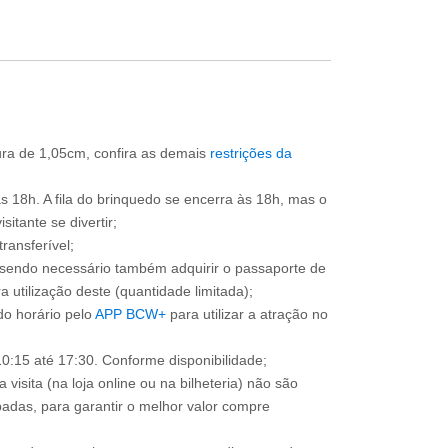
tura de 1,05cm, confira as demais
restrições da
às 18h. A fila do brinquedo se encerra às 18h, mas o
itante se divertir;
ransferível;
, sendo necessário também adquirir o passaporte de
 utilização deste (quantidade limitada);
o horário pelo
APP BCW+
para utilizar a atração no
0:15 até 17:30. Conforme disponibilidade;
 visita (na loja online ou na bilheteria) não são
adas, para garantir o melhor valor compre