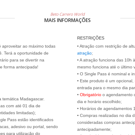
Beto Carrero World
MAIS INFORMAÇÕES
RESTRIÇÕES
cê aproveitar ao máximo todas
• Atração com restrição de al
ê. Terá a oportunidade de
atração
;
ário para se divertir na
• A atração funciona das 10h 
de forma antecipada!
mesmo funciona até o último vis
• O Single Pass é nominal e int
• Este produto é um opcional
entrada para o mesmo dia para
•
Obrigatório
o agendamento d
a temática Madagascar.
dia e horário escolhido;
das com até 01 dia de
• Horários de agendamentos 1
tidades limitadas);
• Compras realizadas no dia da
ngle Pass estão identificados
consideradas compras antecip
acas, adesivo ou portal, sendo
antecipadamente;
es para utilização do