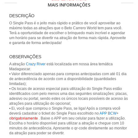
MAIS INFORMAÇÕES
DESCRIÇÃO
O Single Pass é o jeito mais rápido e prático de você aproveitar ao
máximo todas as atrações que o Beto Carrero World tem para você.
Terá a oportunidade de escolher o brinquedo mais incrível e agendar
um horário para se divertir na atração de forma mais rápida. Aproveite
e garanta de forma antecipada!
OBSERVAÇÕES
A atração
Crazy River
está localizada em nossa área temática
Madagascar.
• Valor diferenciado apenas para compras antecipadas com até 01 dia
de antecedência de acordo com a disponibilidade (quantidades
limitadas);
• Os locais de acesso especial para utilização do Single Pass estão
identificados com pelo menos uma das seguintes sinalizações: placas,
adesivo ou portal, sendo estes os únicos locais possíveis de acesso às
atrações para utilização do opcional;
• Ei, você que comprou o Single Pass, se liga! Após a compra você
deverá cadastrar o ticket do Single Pass escolhido no
APP BCW+
obrigatoriamente
. Baixe o APP em seu celular para fazer a utilização.
Escolha o horário disponível para utilizar a atração e chegue com 10
minutos de antecedência. Apresente o qr-code diretamente ao monitor
da atração para poder se divertir.