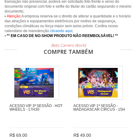
transação não presencial, poderá ser solicitado foto frente e verso do
documento original com foto e selfie do titular do cartão segurando o mesmo
documento;
•
Atenção:
A empresa reserva-se o direito de alterar a quantidade e o horário
das atrações e equipamentos eletrônicos por motivo de segurança,
condições climáticas ou força maior sem aviso prévio. Confira nosso
calendário de manutenção
clicando aqui
;
•
** EM CASO DE NO-SHOW PRODUTO NÃO REEMBOLSÁVEL! **
Beto Carrero World
COMPRE TAMBÉM
ACESSO VIP 3ª SESSÃO - HOT
ACESSO VIP 1ª SESSÃO -
WHEELS - 17H30
MADAGASCAR CIRCUS - 15H
R$ 69,00
R$ 49,00