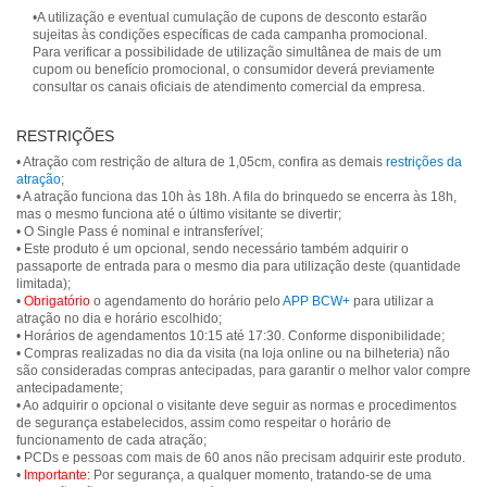
•A utilização e eventual cumulação de cupons de desconto estarão
sujeitas às condições específicas de cada campanha promocional.
Para verificar a possibilidade de utilização simultânea de mais de um
cupom ou benefício promocional, o consumidor deverá previamente
consultar os canais oficiais de atendimento comercial da empresa.
RESTRIÇÕES
• Atração com restrição de altura de 1,05cm, confira as demais
restrições da
atração
;
• A atração funciona das 10h às 18h. A fila do brinquedo se encerra às 18h,
mas o mesmo funciona até o último visitante se divertir;
• O Single Pass é nominal e intransferível;
• Este produto é um opcional, sendo necessário também adquirir o
passaporte de entrada para o mesmo dia para utilização deste (quantidade
limitada);
•
Obrigatório
o agendamento do horário pelo
APP BCW+
para utilizar a
atração no dia e horário escolhido;
• Horários de agendamentos 10:15 até 17:30. Conforme disponibilidade;
• Compras realizadas no dia da visita (na loja online ou na bilheteria) não
são consideradas compras antecipadas, para garantir o melhor valor compre
antecipadamente;
• Ao adquirir o opcional o visitante deve seguir as normas e procedimentos
de segurança estabelecidos, assim como respeitar o horário de
funcionamento de cada atração;
• PCDs e pessoas com mais de 60 anos não precisam adquirir este produto.
•
Importante:
Por segurança, a qualquer momento, tratando-se de uma