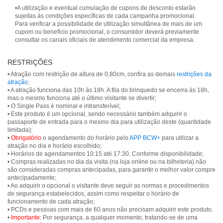
•A utilização e eventual cumulação de cupons de desconto estarão
sujeitas às condições específicas de cada campanha promocional.
Para verificar a possibilidade de utilização simultânea de mais de um
cupom ou benefício promocional, o consumidor deverá previamente
consultar os canais oficiais de atendimento comercial da empresa.
RESTRIÇÕES
• Atração com restrição de altura de 0,80cm, confira as demais
restrições da
atração
;
• A atração funciona das 10h às 18h. A fila do brinquedo se encerra às 18h,
mas o mesmo funciona até o último visitante se divertir;
• O Single Pass é nominal e intransferível;
• Este produto é um opcional, sendo necessário também adquirir o
passaporte de entrada para o mesmo dia para utilização deste (quantidade
limitada);
•
Obrigatório
o agendamento do horário pelo
APP BCW+
para utilizar a
atração no dia e horário escolhido;
• Horários de agendamentos 10:15 até 17:30. Conforme disponibilidade;
• Compras realizadas no dia da visita (na loja online ou na bilheteria) não
são consideradas compras antecipadas, para garantir o melhor valor compre
antecipadamente;
• Ao adquirir o opcional o visitante deve seguir as normas e procedimentos
de segurança estabelecidos, assim como respeitar o horário de
funcionamento de cada atração;
• PCDs e pessoas com mais de 60 anos não precisam adquirir este produto.
•
Importante:
Por segurança, a qualquer momento, tratando-se de uma