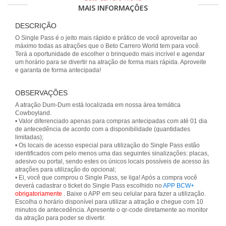
MAIS INFORMAÇÕES
DESCRIÇÃO
O Single Pass é o jeito mais rápido e prático de você aproveitar ao
máximo todas as atrações que o Beto Carrero World tem para você.
Terá a oportunidade de escolher o brinquedo mais incrível e agendar
um horário para se divertir na atração de forma mais rápida. Aproveite
e garanta de forma antecipada!
OBSERVAÇÕES
A atração Dum-Dum está localizada em nossa área temática
Cowboyland.
• Valor diferenciado apenas para compras antecipadas com até 01 dia
de antecedência de acordo com a disponibilidade (quantidades
limitadas);
• Os locais de acesso especial para utilização do Single Pass estão
identificados com pelo menos uma das seguintes sinalizações: placas,
adesivo ou portal, sendo estes os únicos locais possíveis de acesso às
atrações para utilização do opcional;
• Ei, você que comprou o Single Pass, se liga! Após a compra você
deverá cadastrar o ticket do Single Pass escolhido no
APP BCW+
obrigatoriamente
. Baixe o APP em seu celular para fazer a utilização.
Escolha o horário disponível para utilizar a atração e chegue com 10
minutos de antecedência. Apresente o qr-code diretamente ao monitor
da atração para poder se divertir.