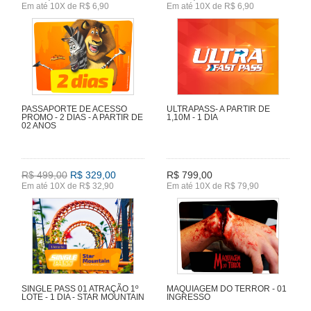
Em até 10X de R$ 6,90
Em até 10X de R$ 6,90
PASSAPORTE DE ACESSO
ULTRAPASS- A PARTIR DE
PROMO - 2 DIAS - A PARTIR DE
1,10M - 1 DIA
02 ANOS
R$ 499,00
R$ 329,00
R$ 799,00
Em até 10X de R$ 32,90
Em até 10X de R$ 79,90
SINGLE PASS 01 ATRAÇÃO 1º
MAQUIAGEM DO TERROR - 01
LOTE - 1 DIA - STAR MOUNTAIN
INGRESSO