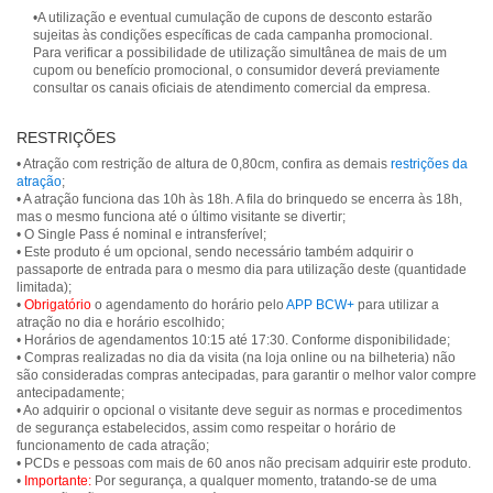
•A utilização e eventual cumulação de cupons de desconto estarão
sujeitas às condições específicas de cada campanha promocional.
Para verificar a possibilidade de utilização simultânea de mais de um
cupom ou benefício promocional, o consumidor deverá previamente
consultar os canais oficiais de atendimento comercial da empresa.
RESTRIÇÕES
• Atração com restrição de altura de 0,80cm, confira as demais
restrições da
atração
;
• A atração funciona das 10h às 18h. A fila do brinquedo se encerra às 18h,
mas o mesmo funciona até o último visitante se divertir;
• O Single Pass é nominal e intransferível;
• Este produto é um opcional, sendo necessário também adquirir o
passaporte de entrada para o mesmo dia para utilização deste (quantidade
limitada);
•
Obrigatório
o agendamento do horário pelo
APP BCW+
para utilizar a
atração no dia e horário escolhido;
• Horários de agendamentos 10:15 até 17:30. Conforme disponibilidade;
• Compras realizadas no dia da visita (na loja online ou na bilheteria) não
são consideradas compras antecipadas, para garantir o melhor valor compre
antecipadamente;
• Ao adquirir o opcional o visitante deve seguir as normas e procedimentos
de segurança estabelecidos, assim como respeitar o horário de
funcionamento de cada atração;
• PCDs e pessoas com mais de 60 anos não precisam adquirir este produto.
•
Importante:
Por segurança, a qualquer momento, tratando-se de uma