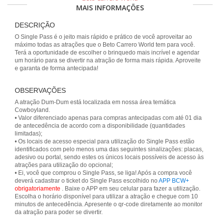
MAIS INFORMAÇÕES
DESCRIÇÃO
O Single Pass é o jeito mais rápido e prático de você aproveitar ao
máximo todas as atrações que o Beto Carrero World tem para você.
Terá a oportunidade de escolher o brinquedo mais incrível e agendar
um horário para se divertir na atração de forma mais rápida. Aproveite
e garanta de forma antecipada!
OBSERVAÇÕES
A atração Dum-Dum está localizada em nossa área temática
Cowboyland.
• Valor diferenciado apenas para compras antecipadas com até 01 dia
de antecedência de acordo com a disponibilidade (quantidades
limitadas);
• Os locais de acesso especial para utilização do Single Pass estão
identificados com pelo menos uma das seguintes sinalizações: placas,
adesivo ou portal, sendo estes os únicos locais possíveis de acesso às
atrações para utilização do opcional;
• Ei, você que comprou o Single Pass, se liga! Após a compra você
deverá cadastrar o ticket do Single Pass escolhido no
APP BCW+
obrigatoriamente
. Baixe o APP em seu celular para fazer a utilização.
Escolha o horário disponível para utilizar a atração e chegue com 10
minutos de antecedência. Apresente o qr-code diretamente ao monitor
da atração para poder se divertir.