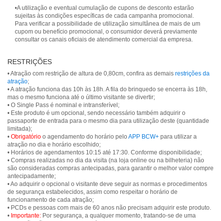
•A utilização e eventual cumulação de cupons de desconto estarão
sujeitas às condições específicas de cada campanha promocional.
Para verificar a possibilidade de utilização simultânea de mais de um
cupom ou benefício promocional, o consumidor deverá previamente
consultar os canais oficiais de atendimento comercial da empresa.
RESTRIÇÕES
• Atração com restrição de altura de 0,80cm, confira as demais
restrições da
atração
;
• A atração funciona das 10h às 18h. A fila do brinquedo se encerra às 18h,
mas o mesmo funciona até o último visitante se divertir;
• O Single Pass é nominal e intransferível;
• Este produto é um opcional, sendo necessário também adquirir o
passaporte de entrada para o mesmo dia para utilização deste (quantidade
limitada);
•
Obrigatório
o agendamento do horário pelo
APP BCW+
para utilizar a
atração no dia e horário escolhido;
• Horários de agendamentos 10:15 até 17:30. Conforme disponibilidade;
• Compras realizadas no dia da visita (na loja online ou na bilheteria) não
são consideradas compras antecipadas, para garantir o melhor valor compre
antecipadamente;
• Ao adquirir o opcional o visitante deve seguir as normas e procedimentos
de segurança estabelecidos, assim como respeitar o horário de
funcionamento de cada atração;
• PCDs e pessoas com mais de 60 anos não precisam adquirir este produto.
•
Importante:
Por segurança, a qualquer momento, tratando-se de uma