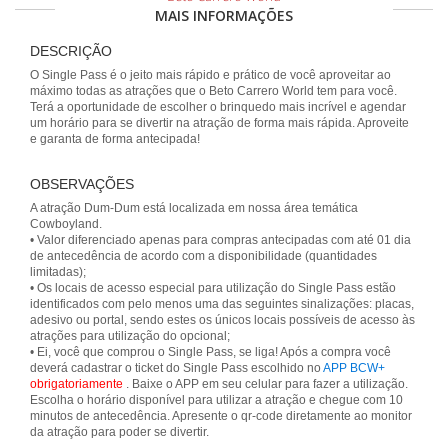
MAIS INFORMAÇÕES
DESCRIÇÃO
O Single Pass é o jeito mais rápido e prático de você aproveitar ao
máximo todas as atrações que o Beto Carrero World tem para você.
Terá a oportunidade de escolher o brinquedo mais incrível e agendar
um horário para se divertir na atração de forma mais rápida. Aproveite
e garanta de forma antecipada!
OBSERVAÇÕES
A atração Dum-Dum está localizada em nossa área temática
Cowboyland.
• Valor diferenciado apenas para compras antecipadas com até 01 dia
de antecedência de acordo com a disponibilidade (quantidades
limitadas);
• Os locais de acesso especial para utilização do Single Pass estão
identificados com pelo menos uma das seguintes sinalizações: placas,
adesivo ou portal, sendo estes os únicos locais possíveis de acesso às
atrações para utilização do opcional;
• Ei, você que comprou o Single Pass, se liga! Após a compra você
deverá cadastrar o ticket do Single Pass escolhido no
APP BCW+
obrigatoriamente
. Baixe o APP em seu celular para fazer a utilização.
Escolha o horário disponível para utilizar a atração e chegue com 10
minutos de antecedência. Apresente o qr-code diretamente ao monitor
da atração para poder se divertir.