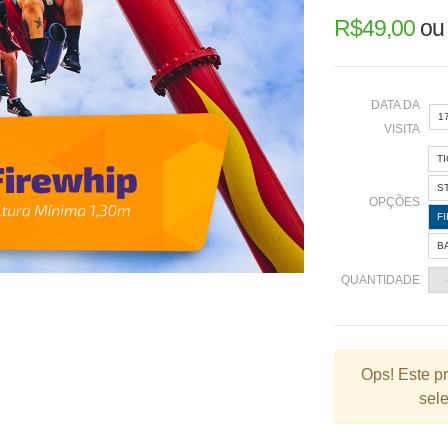
R$
49,00
o
DATA DA
1
VISITA
T
«
S
OPÇÕES
F
B
2
QUANTIDADE
9
1
2
Ops!
Este p
sele
3