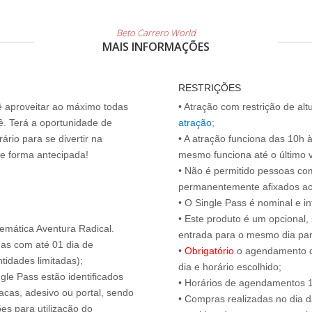
Beto Carrero World
MAIS INFORMAÇÕES
RESTRIÇÕES
cê aproveitar ao máximo todas
• Atração com restrição de al
ê. Terá a oportunidade de
atração
;
ário para se divertir na
• A atração funciona das 10h 
de forma antecipada!
mesmo funciona até o último vis
• Não é permitido pessoas c
permanentemente afixados ao
• O Single Pass é nominal e int
• Este produto é um opcional
emática Aventura Radical.
entrada para o mesmo dia para
das com até 01 dia de
•
Obrigatório
o agendamento d
tidades limitadas);
dia e horário escolhido;
ngle Pass estão identificados
• Horários de agendamentos 1
acas, adesivo ou portal, sendo
• Compras realizadas no dia da
es para utilização do