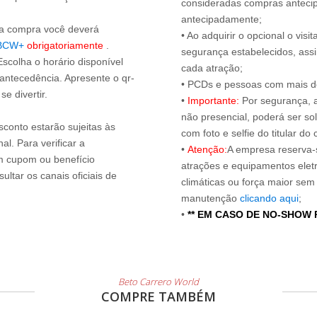
consideradas compras antecip
antecipadamente;
s a compra você deverá
• Ao adquirir o opcional o vi
BCW+
obrigatoriamente
.
segurança estabelecidos, ass
Escolha o horário disponível
cada atração;
 antecedência. Apresente o qr-
• PCDs e pessoas com mais de
e divertir.
•
Importante:
Por segurança, 
não presencial, poderá ser sol
sconto estarão sujeitas às
com foto e selfie do titular 
l. Para verificar a
•
Atenção:
A empresa reserva-s
um cupom ou benefício
atrações e equipamentos elet
ltar os canais oficiais de
climáticas ou força maior sem
manutenção
clicando aqui
;
•
** EM CASO DE NO-SHOW
Beto Carrero World
COMPRE TAMBÉM