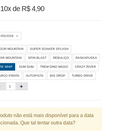
u
10x de R$ 4,90
7/05/2026
IGOR MOUNTAIN
SUPER SOAKER SPLASH
Agosto 2026
»
TAR MOUNTAIN
SPIN BLAST
REBULIÇO
RASKAPUSKA
D
S
T
Q
Q
S
S
IRE WHIP
DUM DUM
TREM DINO MAGIC
CRAZY RIVER
ARCO PIRATA
AUTOPISTA
BIG DROP
TURBO DRIVE
1
3
4
5
6
7
8
10
11
12
13
14
15
6
17
18
19
20
21
22
3
24
25
26
27
28
29
roduto não está mais disponível para a data
cionada. Que tal tentar outra data?
0
31