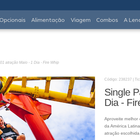
Opcionais
Alimentação
Viagem
Combos
A Len
01 atração Maio - 1 Dia - Fire Whip
Código: 238237 | Tic
Single P
Dia - Fi
Aproveite melhor 
da América Latina
atração escolhida