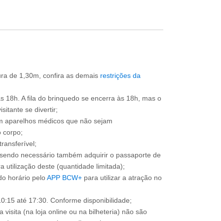
tura de 1,30m, confira as demais
restrições da
às 18h. A fila do brinquedo se encerra às 18h, mas o
itante se divertir;
om aparelhos médicos que não sejam
 corpo;
ransferível;
, sendo necessário também adquirir o passaporte de
 utilização deste (quantidade limitada);
o horário pelo
APP BCW+
para utilizar a atração no
0:15 até 17:30. Conforme disponibilidade;
 visita (na loja online ou na bilheteria) não são