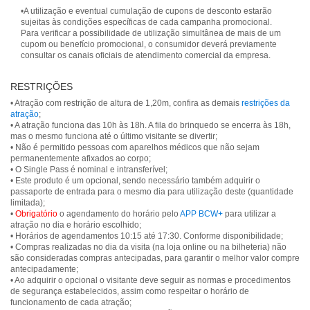
•A utilização e eventual cumulação de cupons de desconto estarão
sujeitas às condições específicas de cada campanha promocional.
Para verificar a possibilidade de utilização simultânea de mais de um
cupom ou benefício promocional, o consumidor deverá previamente
consultar os canais oficiais de atendimento comercial da empresa.
RESTRIÇÕES
• Atração com restrição de altura de 1,20m, confira as demais
restrições da
atração
;
• A atração funciona das 10h às 18h. A fila do brinquedo se encerra às 18h,
mas o mesmo funciona até o último visitante se divertir;
• Não é permitido pessoas com aparelhos médicos que não sejam
permanentemente afixados ao corpo;
• O Single Pass é nominal e intransferível;
• Este produto é um opcional, sendo necessário também adquirir o
passaporte de entrada para o mesmo dia para utilização deste (quantidade
limitada);
•
Obrigatório
o agendamento do horário pelo
APP BCW+
para utilizar a
atração no dia e horário escolhido;
• Horários de agendamentos 10:15 até 17:30. Conforme disponibilidade;
• Compras realizadas no dia da visita (na loja online ou na bilheteria) não
são consideradas compras antecipadas, para garantir o melhor valor compre
antecipadamente;
• Ao adquirir o opcional o visitante deve seguir as normas e procedimentos
de segurança estabelecidos, assim como respeitar o horário de
funcionamento de cada atração;