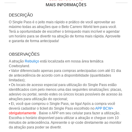
MAIS INFORMAÇÕES
DESCRIÇÃO
O Single Pass é o jeito mais rápido e prático de você aproveitar ao
máximo todas as atrações que o Beto Carrero World tem para você.
Terá a oportunidade de escolher o brinquedo mais incrível e agendar
um horário para se divertir na atração de forma mais rápida. Aproveite
e garanta de forma antecipada!
OBSERVAÇÕES
A atração
Rebuliço
está localizada em nossa área temática
Cowboyland.
• Valor diferenciado apenas para compras antecipadas com até 01 dia
de antecedência de acordo com a disponibilidade (quantidades
limitadas);
• Os locais de acesso especial para utilização do Single Pass estão
identificados com pelo menos uma das seguintes sinalizações: placas,
adesivo ou portal, sendo estes os únicos locais possíveis de acesso às
atrações para utilização do opcional;
• Ei, você que comprou o Single Pass, se liga! Após a compra você
deverá cadastrar o ticket do Single Pass escolhido no
APP BCW+
obrigatoriamente
. Baixe o APP em seu celular para fazer a utilização.
Escolha o horário disponível para utilizar a atração e chegue com 10
minutos de antecedência. Apresente o qr-code diretamente ao monitor
da atração para poder se divertir.