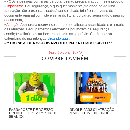
• PCDs e pessoas com mais de 60 anos não precisam adquirir este produto.
•
Importante:
Por segurança, a qualquer momento, tratando-se de uma
transação não presencial, poderá ser solicitado foto frente e verso do
documento original com foto e selfie do titular do cartão segurando o mesmo
documento;
•
Atenção:
A empresa reserva-se o direito de alterar a quantidade e o horário
das atrações e equipamentos eletrônicos por motivo de segurança,
condições climáticas ou força maior sem aviso prévio. Confira nosso
calendário de manutenção
clicando aqui
;
•
** EM CASO DE NO-SHOW PRODUTO NÃO REEMBOLSÁVEL! **
Beto Carrero World
COMPRE TAMBÉM
PASSAPORTE DE ACESSO
SINGLE PASS 01 ATRAÇÃO
PROMO - 1 DIA - A PARTIR DE
MAIO - 1 DIA - BIG DROP
06 ANOS