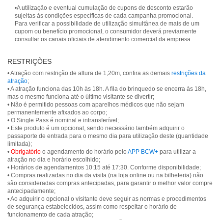
•A utilização e eventual cumulação de cupons de desconto estarão
sujeitas às condições específicas de cada campanha promocional.
Para verificar a possibilidade de utilização simultânea de mais de um
cupom ou benefício promocional, o consumidor deverá previamente
consultar os canais oficiais de atendimento comercial da empresa.
RESTRIÇÕES
• Atração com restrição de altura de 1,20m, confira as demais
restrições da
atração
;
• A atração funciona das 10h às 18h. A fila do brinquedo se encerra às 18h,
mas o mesmo funciona até o último visitante se divertir;
• Não é permitido pessoas com aparelhos médicos que não sejam
permanentemente afixados ao corpo;
• O Single Pass é nominal e intransferível;
• Este produto é um opcional, sendo necessário também adquirir o
passaporte de entrada para o mesmo dia para utilização deste (quantidade
limitada);
•
Obrigatório
o agendamento do horário pelo
APP BCW+
para utilizar a
atração no dia e horário escolhido;
• Horários de agendamentos 10:15 até 17:30. Conforme disponibilidade;
• Compras realizadas no dia da visita (na loja online ou na bilheteria) não
são consideradas compras antecipadas, para garantir o melhor valor compre
antecipadamente;
• Ao adquirir o opcional o visitante deve seguir as normas e procedimentos
de segurança estabelecidos, assim como respeitar o horário de
funcionamento de cada atração;