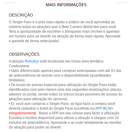
MAIS INFORMAÇÕES
DESCRIÇÃO
O Single Pass é o jeito mais rápido e prático de você aproveitar ao
máximo todas as atrações que o Beto Carrero World tem para você.
Terá a oportunidade de escolher o brinquedo mais incrível e agendar
um horário para se divertir na atração de forma mais rápida. Aproveite
e garanta de forma antecipada!
OBSERVAÇÕES
A atração
Rebuliço
está localizada em nossa área temática
Cowboyland.
• Valor diferenciado apenas para compras antecipadas com até 01 dia
de antecedência de acordo com a disponibilidade (quantidades
limitadas);
• Os locais de acesso especial para utilização do Single Pass estão
identificados com pelo menos uma das seguintes sinalizações: placas,
adesivo ou portal, sendo estes os únicos locais possíveis de acesso às
atrações para utilização do opcional;
• Ei, você que comprou o Single Pass, se liga! Após a compra você
deverá cadastrar o ticket do Single Pass escolhido no
APP BCW+
obrigatoriamente
. Baixe o APP em seu celular para fazer a utilização.
Escolha o horário disponível para utilizar a atração e chegue com 10
minutos de antecedência. Apresente o qr-code diretamente ao monitor
da atração para poder se divertir.