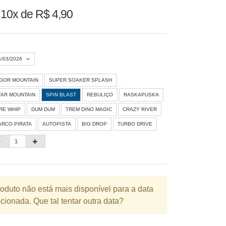
u
10x de R$ 4,90
4/03/2026
IGOR MOUNTAIN
SUPER SOAKER SPLASH
Agosto 2026
»
TAR MOUNTAIN
SPIN BLAST
REBULIÇO
RASKAPUSKA
D
S
T
Q
Q
S
S
IRE WHIP
DUM DUM
TREM DINO MAGIC
CRAZY RIVER
ARCO PIRATA
AUTOPISTA
BIG DROP
TURBO DRIVE
1
3
4
5
6
7
8
10
11
12
13
14
15
6
17
18
19
20
21
22
3
24
25
26
27
28
29
roduto não está mais disponível para a data
cionada. Que tal tentar outra data?
0
31