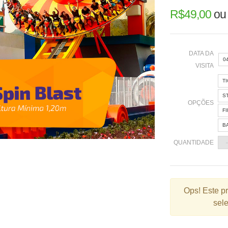
R$
49,00
o
DATA DA
0
VISITA
T
«
S
OPÇÕES
F
B
2
QUANTIDADE
9
1
2
Ops!
Este p
sele
3