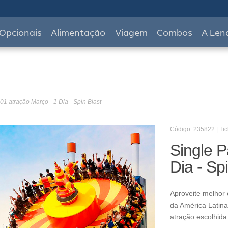
Opcionais
Alimentação
Viagem
Combos
A Len
01 atração Março - 1 Dia - Spin Blast
Código: 235822 | Tic
Single P
Dia - Sp
Aproveite melhor 
da América Latina
atração escolhida