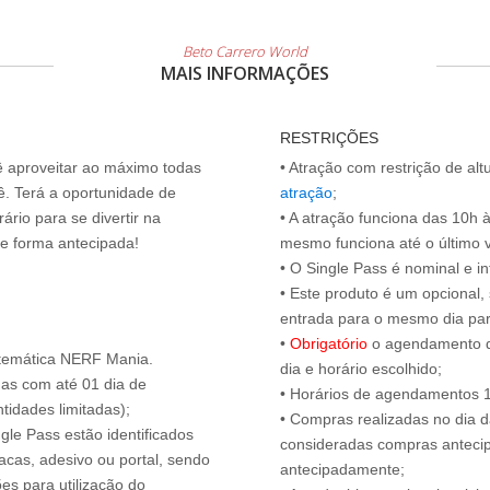
Beto Carrero World
MAIS INFORMAÇÕES
RESTRIÇÕES
cê aproveitar ao máximo todas
• Atração com restrição de al
ê. Terá a oportunidade de
atração
;
ário para se divertir na
• A atração funciona das 10h 
de forma antecipada!
mesmo funciona até o último vis
• O Single Pass é nominal e int
• Este produto é um opcional
entrada para o mesmo dia para
•
Obrigatório
o agendamento d
 temática NERF Mania.
dia e horário escolhido;
das com até 01 dia de
• Horários de agendamentos 1
tidades limitadas);
• Compras realizadas no dia da
ngle Pass estão identificados
consideradas compras antecip
acas, adesivo ou portal, sendo
antecipadamente;
es para utilização do