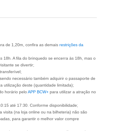
tura de 1,20m, confira as demais
restrições da
às 18h. A fila do brinquedo se encerra às 18h, mas o
itante se divertir;
ransferível;
, sendo necessário também adquirir o passaporte de
 utilização deste (quantidade limitada);
o horário pelo
APP BCW+
para utilizar a atração no
0:15 até 17:30. Conforme disponibilidade;
 visita (na loja online ou na bilheteria) não são
adas, para garantir o melhor valor compre