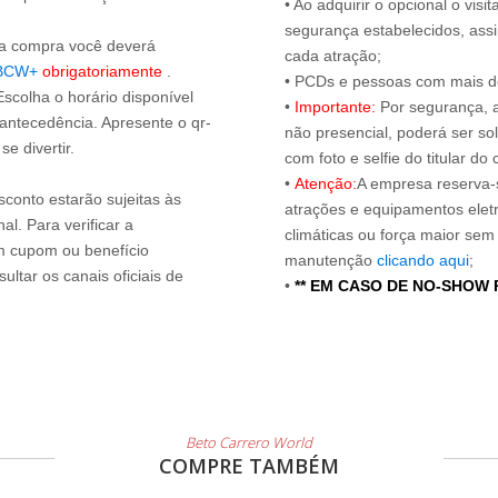
• Ao adquirir o opcional o vi
segurança estabelecidos, ass
s a compra você deverá
cada atração;
BCW+
obrigatoriamente
.
• PCDs e pessoas com mais de
Escolha o horário disponível
•
Importante:
Por segurança, 
 antecedência. Apresente o qr-
não presencial, poderá ser sol
e divertir.
com foto e selfie do titular 
•
Atenção:
A empresa reserva-s
sconto estarão sujeitas às
atrações e equipamentos elet
l. Para verificar a
climáticas ou força maior sem
um cupom ou benefício
manutenção
clicando aqui
;
ltar os canais oficiais de
•
** EM CASO DE NO-SHOW
Beto Carrero World
COMPRE TAMBÉM