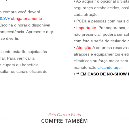
• Ao adquirir o opcional o vi
segurança estabelecidos, ass
s a compra você deverá
cada atração;
BCW+
obrigatoriamente
.
• PCDs e pessoas com mais de
Escolha o horário disponível
•
Importante:
Por segurança, 
 antecedência. Apresente o qr-
não presencial, poderá ser sol
e divertir.
com foto e selfie do titular 
•
Atenção:
A empresa reserva-s
sconto estarão sujeitas às
atrações e equipamentos elet
l. Para verificar a
climáticas ou força maior sem
um cupom ou benefício
manutenção
clicando aqui
;
ltar os canais oficiais de
•
** EM CASO DE NO-SHOW
Beto Carrero World
COMPRE TAMBÉM