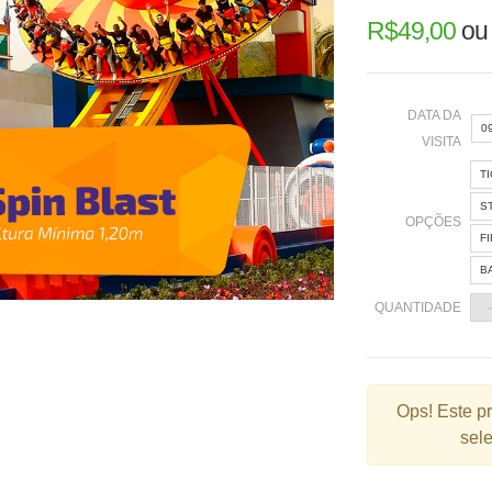
R$
49,00
o
DATA DA
0
VISITA
T
«
S
OPÇÕES
F
B
2
QUANTIDADE
9
1
2
Ops!
Este p
sele
3