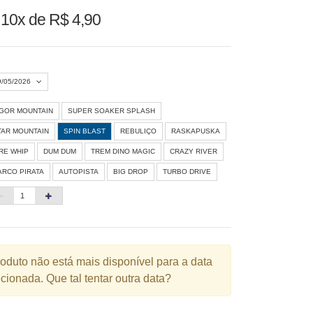
u
10x de R$ 4,90
9/05/2026
IGOR MOUNTAIN
SUPER SOAKER SPLASH
Agosto 2026
»
TAR MOUNTAIN
SPIN BLAST
REBULIÇO
RASKAPUSKA
D
S
T
Q
Q
S
S
IRE WHIP
DUM DUM
TREM DINO MAGIC
CRAZY RIVER
ARCO PIRATA
AUTOPISTA
BIG DROP
TURBO DRIVE
1
3
4
5
6
7
8
10
11
12
13
14
15
6
17
18
19
20
21
22
3
24
25
26
27
28
29
roduto não está mais disponível para a data
cionada. Que tal tentar outra data?
0
31