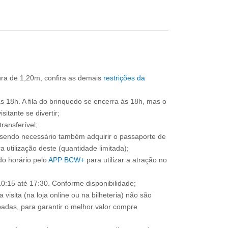
tura de 1,20m, confira as demais
restrições da
às 18h. A fila do brinquedo se encerra às 18h, mas o
itante se divertir;
ransferível;
, sendo necessário também adquirir o passaporte de
 utilização deste (quantidade limitada);
o horário pelo
APP BCW+
para utilizar a atração no
0:15 até 17:30. Conforme disponibilidade;
 visita (na loja online ou na bilheteria) não são
adas, para garantir o melhor valor compre