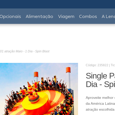
Opcionais
Alimentação
Viagem
Combos
A Len
01 atração Maio - 1 Dia - Spin Blast
Código: 235822 | Tic
Single P
Dia - Sp
Aproveite melhor 
da América Latina
atração escolhida