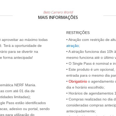
Beto Carrero World
MAIS INFORMAÇÕES
RESTRIÇÕES
cê aproveitar ao máximo todas
• Atração com restrição de al
ê. Terá a oportunidade de
atração
;
ário para se divertir na
• A atração funciona das 10h 
de forma antecipada!
mesmo funciona até o último vis
• O Single Pass é nominal e int
• Este produto é um opcional
entrada para o mesmo dia para
•
Obrigatório
o agendamento d
 temática NERF Mania.
dia e horário escolhido;
das com até 01 dia de
• Horários de agendamentos 1
tidades limitadas);
• Compras realizadas no dia da
ngle Pass estão identificados
consideradas compras antecip
acas, adesivo ou portal, sendo
antecipadamente;
es para utilização do