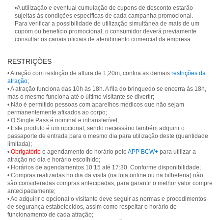
•A utilização e eventual cumulação de cupons de desconto estarão
sujeitas às condições específicas de cada campanha promocional.
Para verificar a possibilidade de utilização simultânea de mais de um
cupom ou benefício promocional, o consumidor deverá previamente
consultar os canais oficiais de atendimento comercial da empresa.
RESTRIÇÕES
• Atração com restrição de altura de 1,20m, confira as demais
restrições da
atração
;
• A atração funciona das 10h às 18h. A fila do brinquedo se encerra às 18h,
mas o mesmo funciona até o último visitante se divertir;
• Não é permitido pessoas com aparelhos médicos que não sejam
permanentemente afixados ao corpo;
• O Single Pass é nominal e intransferível;
• Este produto é um opcional, sendo necessário também adquirir o
passaporte de entrada para o mesmo dia para utilização deste (quantidade
limitada);
•
Obrigatório
o agendamento do horário pelo
APP BCW+
para utilizar a
atração no dia e horário escolhido;
• Horários de agendamentos 10:15 até 17:30. Conforme disponibilidade;
• Compras realizadas no dia da visita (na loja online ou na bilheteria) não
são consideradas compras antecipadas, para garantir o melhor valor compre
antecipadamente;
• Ao adquirir o opcional o visitante deve seguir as normas e procedimentos
de segurança estabelecidos, assim como respeitar o horário de
funcionamento de cada atração;