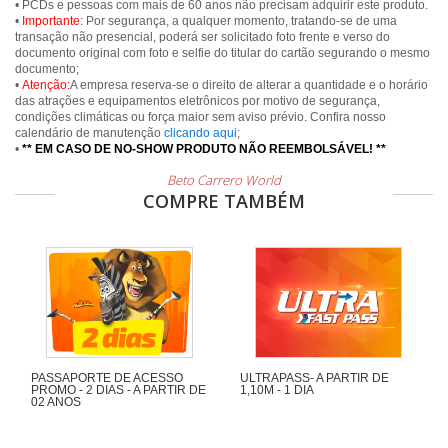
• PCDs e pessoas com mais de 60 anos não precisam adquirir este produto.
•
Importante:
Por segurança, a qualquer momento, tratando-se de uma
transação não presencial, poderá ser solicitado foto frente e verso do
documento original com foto e selfie do titular do cartão segurando o mesmo
documento;
•
Atenção:
A empresa reserva-se o direito de alterar a quantidade e o horário
das atrações e equipamentos eletrônicos por motivo de segurança,
condições climáticas ou força maior sem aviso prévio. Confira nosso
calendário de manutenção
clicando aqui
;
•
** EM CASO DE NO-SHOW PRODUTO NÃO REEMBOLSÁVEL! **
Beto Carrero World
COMPRE TAMBÉM
PASSAPORTE DE ACESSO
ULTRAPASS- A PARTIR DE
PROMO - 2 DIAS - A PARTIR DE
1,10M - 1 DIA
02 ANOS