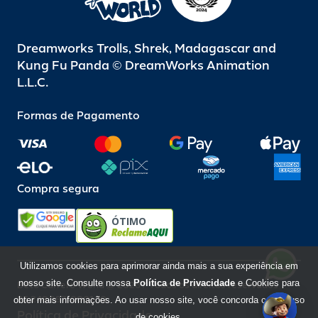
Dreamworks Trolls, Shrek, Madagascar and
Kung Fu Panda © DreamWorks Animation
L.L.C.
Formas de Pagamento
Compra segura
ÓTIMO
Utilizamos cookies para aprimorar ainda mais a sua experiência em
nosso site. Consulte nossa
Política de Privacidade
e Cookies para
Beto Carrero World @ 2026 / Todos os direitos reservados
85.248.987/0001-10
obter mais informações. Ao usar nosso site, você concorda com o uso
Política de Privacidade
de cookies.