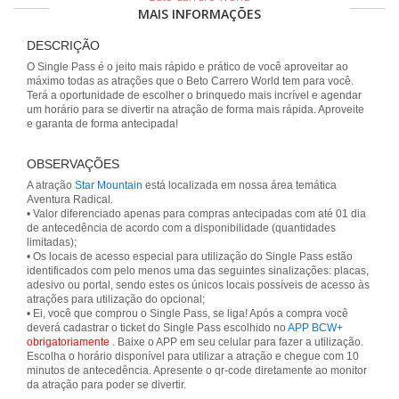
MAIS INFORMAÇÕES
DESCRIÇÃO
O Single Pass é o jeito mais rápido e prático de você aproveitar ao
máximo todas as atrações que o Beto Carrero World tem para você.
Terá a oportunidade de escolher o brinquedo mais incrível e agendar
um horário para se divertir na atração de forma mais rápida. Aproveite
e garanta de forma antecipada!
OBSERVAÇÕES
A atração
Star Mountain
está localizada em nossa área temática
Aventura Radical.
• Valor diferenciado apenas para compras antecipadas com até 01 dia
de antecedência de acordo com a disponibilidade (quantidades
limitadas);
• Os locais de acesso especial para utilização do Single Pass estão
identificados com pelo menos uma das seguintes sinalizações: placas,
adesivo ou portal, sendo estes os únicos locais possíveis de acesso às
atrações para utilização do opcional;
• Ei, você que comprou o Single Pass, se liga! Após a compra você
deverá cadastrar o ticket do Single Pass escolhido no
APP BCW+
obrigatoriamente
. Baixe o APP em seu celular para fazer a utilização.
Escolha o horário disponível para utilizar a atração e chegue com 10
minutos de antecedência. Apresente o qr-code diretamente ao monitor
da atração para poder se divertir.