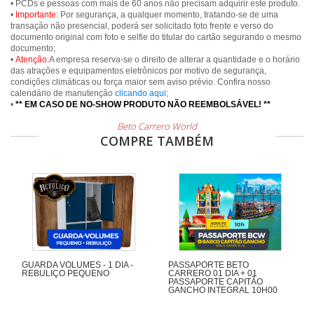
• PCDs e pessoas com mais de 60 anos não precisam adquirir este produto.
•
Importante:
Por segurança, a qualquer momento, tratando-se de uma
transação não presencial, poderá ser solicitado foto frente e verso do
documento original com foto e selfie do titular do cartão segurando o mesmo
documento;
•
Atenção:
A empresa reserva-se o direito de alterar a quantidade e o horário
das atrações e equipamentos eletrônicos por motivo de segurança,
condições climáticas ou força maior sem aviso prévio. Confira nosso
calendário de manutenção
clicando aqui
;
•
** EM CASO DE NO-SHOW PRODUTO NÃO REEMBOLSÁVEL! **
Beto Carrero World
COMPRE TAMBÉM
GUARDA VOLUMES - 1 DIA -
PASSAPORTE BETO
REBULIÇO PEQUENO
CARRERO 01 DIA + 01
PASSAPORTE CAPITÃO
GANCHO INTEGRAL 10H00