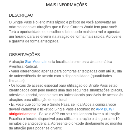
MAIS INFORMAÇÕES
DESCRIÇÃO
O Single Pass é o jeito mais rápido e prático de você aproveitar ao
máximo todas as atrações que o Beto Carrero World tem para você.
Terá a oportunidade de escolher o brinquedo mais incrível e agendar
um horário para se divertir na atração de forma mais rápida. Aproveite
e garanta de forma antecipada!
OBSERVAÇÕES
A atração
Star Mountain
está localizada em nossa área temática
Aventura Radical.
• Valor diferenciado apenas para compras antecipadas com até 01 dia
de antecedência de acordo com a disponibilidade (quantidades
limitadas);
• Os locais de acesso especial para utilização do Single Pass estão
identificados com pelo menos uma das seguintes sinalizações: placas,
adesivo ou portal, sendo estes os únicos locais possíveis de acesso às
atrações para utilização do opcional;
• Ei, você que comprou o Single Pass, se liga! Após a compra você
deverá cadastrar o ticket do Single Pass escolhido no
APP BCW+
obrigatoriamente
. Baixe o APP em seu celular para fazer a utilização.
Escolha o horário disponível para utilizar a atração e chegue com 10
minutos de antecedência. Apresente o qr-code diretamente ao monitor
da atração para poder se divertir.