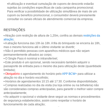
•A utilização e eventual cumulação de cupons de desconto estarão
sujeitas às condições específicas de cada campanha promocional.
Para verificar a possibilidade de utilização simultânea de mais de um
cupom ou benefício promocional, o consumidor deverá previamente
consultar os canais oficiais de atendimento comercial da empresa.
RESTRIÇÕES
• Atração com restrição de altura de 1,20m, confira as demais
restrições da
atração
;
• A atração funciona das 10h às 18h. A fila do brinquedo se encerra às 18h,
mas o mesmo funciona até o último visitante se divertir;
• Não é permitido pessoas com aparelhos médicos que não sejam
permanentemente afixados ao corpo;
• O Single Pass é nominal e intransferível;
• Este produto é um opcional, sendo necessário também adquirir o
passaporte de entrada para o mesmo dia para utilização deste (quantidade
limitada);
•
Obrigatório
o agendamento do horário pelo
APP BCW+
para utilizar a
atração no dia e horário escolhido;
• Horários de agendamentos 10:15 até 17:30. Conforme disponibilidade;
• Compras realizadas no dia da visita (na loja online ou na bilheteria) não
são consideradas compras antecipadas, para garantir o melhor valor compre
antecipadamente;
• Ao adquirir o opcional o visitante deve seguir as normas e procedimentos
de segurança estabelecidos, assim como respeitar o horário de
funcionamento de cada atração;