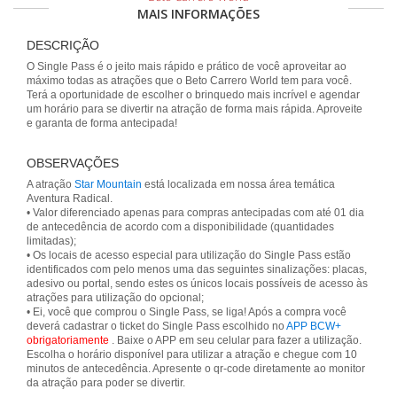
MAIS INFORMAÇÕES
DESCRIÇÃO
O Single Pass é o jeito mais rápido e prático de você aproveitar ao
máximo todas as atrações que o Beto Carrero World tem para você.
Terá a oportunidade de escolher o brinquedo mais incrível e agendar
um horário para se divertir na atração de forma mais rápida. Aproveite
e garanta de forma antecipada!
OBSERVAÇÕES
A atração
Star Mountain
está localizada em nossa área temática
Aventura Radical.
• Valor diferenciado apenas para compras antecipadas com até 01 dia
de antecedência de acordo com a disponibilidade (quantidades
limitadas);
• Os locais de acesso especial para utilização do Single Pass estão
identificados com pelo menos uma das seguintes sinalizações: placas,
adesivo ou portal, sendo estes os únicos locais possíveis de acesso às
atrações para utilização do opcional;
• Ei, você que comprou o Single Pass, se liga! Após a compra você
deverá cadastrar o ticket do Single Pass escolhido no
APP BCW+
obrigatoriamente
. Baixe o APP em seu celular para fazer a utilização.
Escolha o horário disponível para utilizar a atração e chegue com 10
minutos de antecedência. Apresente o qr-code diretamente ao monitor
da atração para poder se divertir.