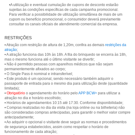
•A utilização e eventual cumulação de cupons de desconto estarão
sujeitas às condições específicas de cada campanha promocional.
Para verificar a possibilidade de utilização simultânea de mais de um
cupom ou benefício promocional, o consumidor deverá previamente
consultar os canais oficiais de atendimento comercial da empresa.
RESTRIÇÕES
• Atração com restrição de altura de 1,20m, confira as demais
restrições da
atração
;
• A atração funciona das 10h às 18h. A fila do brinquedo se encerra às 18h,
mas o mesmo funciona até o último visitante se divertir;
• Não é permitido pessoas com aparelhos médicos que não sejam
permanentemente afixados ao corpo;
• O Single Pass é nominal e intransferível;
• Este produto é um opcional, sendo necessário também adquirir o
passaporte de entrada para o mesmo dia para utilização deste (quantidade
limitada);
•
Obrigatório
o agendamento do horário pelo
APP BCW+
para utilizar a
atração no dia e horário escolhido;
• Horários de agendamentos 10:15 até 17:30. Conforme disponibilidade;
• Compras realizadas no dia da visita (na loja online ou na bilheteria) não
são consideradas compras antecipadas, para garantir o melhor valor compre
antecipadamente;
• Ao adquirir o opcional o visitante deve seguir as normas e procedimentos
de segurança estabelecidos, assim como respeitar o horário de
funcionamento de cada atração;