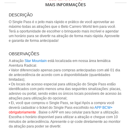
MAIS INFORMAÇÕES
DESCRIÇÃO
O Single Pass é o jeito mais rápido e prático de você aproveitar ao
máximo todas as atrações que o Beto Carrero World tem para você.
Terá a oportunidade de escolher o brinquedo mais incrível e agendar
um horário para se divertir na atração de forma mais rápida. Aproveite
e garanta de forma antecipada!
OBSERVAÇÕES
A atração
Star Mountain
está localizada em nossa área temática
Aventura Radical.
• Valor diferenciado apenas para compras antecipadas com até 01 dia
de antecedência de acordo com a disponibilidade (quantidades
limitadas);
• Os locais de acesso especial para utilização do Single Pass estão
identificados com pelo menos uma das seguintes sinalizações: placas,
adesivo ou portal, sendo estes os únicos locais possíveis de acesso às
atrações para utilização do opcional;
• Ei, você que comprou o Single Pass, se liga! Após a compra você
deverá cadastrar o ticket do Single Pass escolhido no
APP BCW+
obrigatoriamente
. Baixe o APP em seu celular para fazer a utilização.
Escolha o horário disponível para utilizar a atração e chegue com 10
minutos de antecedência. Apresente o qr-code diretamente ao monitor
da atração para poder se divertir.