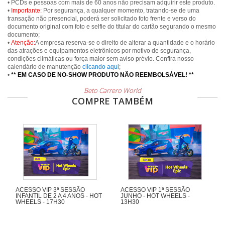
• PCDs e pessoas com mais de 60 anos não precisam adquirir este produto.
•
Importante:
Por segurança, a qualquer momento, tratando-se de uma
transação não presencial, poderá ser solicitado foto frente e verso do
documento original com foto e selfie do titular do cartão segurando o mesmo
documento;
•
Atenção:
A empresa reserva-se o direito de alterar a quantidade e o horário
das atrações e equipamentos eletrônicos por motivo de segurança,
condições climáticas ou força maior sem aviso prévio. Confira nosso
calendário de manutenção
clicando aqui
;
•
** EM CASO DE NO-SHOW PRODUTO NÃO REEMBOLSÁVEL! **
Beto Carrero World
COMPRE TAMBÉM
ACESSO VIP 3ª SESSÃO
ACESSO VIP 1ª SESSÃO
INFANTIL DE 2 A 4 ANOS - HOT
JUNHO - HOT WHEELS -
WHEELS - 17H30
13H30