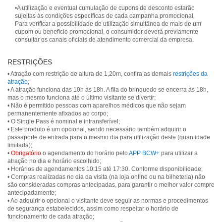
•A utilização e eventual cumulação de cupons de desconto estarão
sujeitas às condições específicas de cada campanha promocional.
Para verificar a possibilidade de utilização simultânea de mais de um
cupom ou benefício promocional, o consumidor deverá previamente
consultar os canais oficiais de atendimento comercial da empresa.
RESTRIÇÕES
• Atração com restrição de altura de 1,20m, confira as demais
restrições da
atração
;
• A atração funciona das 10h às 18h. A fila do brinquedo se encerra às 18h,
mas o mesmo funciona até o último visitante se divertir;
• Não é permitido pessoas com aparelhos médicos que não sejam
permanentemente afixados ao corpo;
• O Single Pass é nominal e intransferível;
• Este produto é um opcional, sendo necessário também adquirir o
passaporte de entrada para o mesmo dia para utilização deste (quantidade
limitada);
•
Obrigatório
o agendamento do horário pelo
APP BCW+
para utilizar a
atração no dia e horário escolhido;
• Horários de agendamentos 10:15 até 17:30. Conforme disponibilidade;
• Compras realizadas no dia da visita (na loja online ou na bilheteria) não
são consideradas compras antecipadas, para garantir o melhor valor compre
antecipadamente;
• Ao adquirir o opcional o visitante deve seguir as normas e procedimentos
de segurança estabelecidos, assim como respeitar o horário de
funcionamento de cada atração;