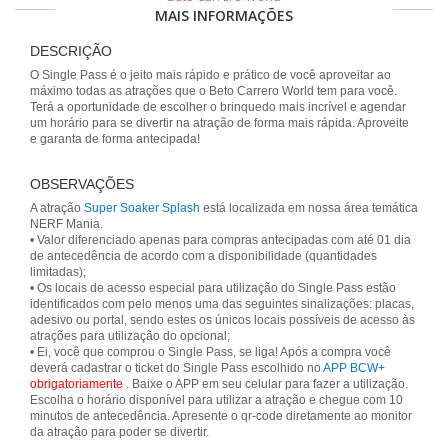
MAIS INFORMAÇÕES
DESCRIÇÃO
O Single Pass é o jeito mais rápido e prático de você aproveitar ao
máximo todas as atrações que o Beto Carrero World tem para você.
Terá a oportunidade de escolher o brinquedo mais incrível e agendar
um horário para se divertir na atração de forma mais rápida. Aproveite
e garanta de forma antecipada!
OBSERVAÇÕES
A atração
Super Soaker Splash
está localizada em nossa área temática
NERF Mania.
• Valor diferenciado apenas para compras antecipadas com até 01 dia
de antecedência de acordo com a disponibilidade (quantidades
limitadas);
• Os locais de acesso especial para utilização do Single Pass estão
identificados com pelo menos uma das seguintes sinalizações: placas,
adesivo ou portal, sendo estes os únicos locais possíveis de acesso às
atrações para utilização do opcional;
• Ei, você que comprou o Single Pass, se liga! Após a compra você
deverá cadastrar o ticket do Single Pass escolhido no
APP BCW+
obrigatoriamente
. Baixe o APP em seu celular para fazer a utilização.
Escolha o horário disponível para utilizar a atração e chegue com 10
minutos de antecedência. Apresente o qr-code diretamente ao monitor
da atração para poder se divertir.