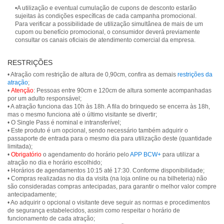
•A utilização e eventual cumulação de cupons de desconto estarão
sujeitas às condições específicas de cada campanha promocional.
Para verificar a possibilidade de utilização simultânea de mais de um
cupom ou benefício promocional, o consumidor deverá previamente
consultar os canais oficiais de atendimento comercial da empresa.
RESTRIÇÕES
• Atração com restrição de altura de 0,90cm, confira as demais
restrições da
atração
;
•
Atenção
: Pessoas entre 90cm e 120cm de altura somente acompanhadas
por um adulto responsável;
• A atração funciona das 10h às 18h. A fila do brinquedo se encerra às 18h,
mas o mesmo funciona até o último visitante se divertir;
• O Single Pass é nominal e intransferível;
• Este produto é um opcional, sendo necessário também adquirir o
passaporte de entrada para o mesmo dia para utilização deste (quantidade
limitada);
•
Obrigatório
o agendamento do horário pelo
APP BCW+
para utilizar a
atração no dia e horário escolhido;
• Horários de agendamentos 10:15 até 17:30. Conforme disponibilidade;
• Compras realizadas no dia da visita (na loja online ou na bilheteria) não
são consideradas compras antecipadas, para garantir o melhor valor compre
antecipadamente;
• Ao adquirir o opcional o visitante deve seguir as normas e procedimentos
de segurança estabelecidos, assim como respeitar o horário de
funcionamento de cada atração;