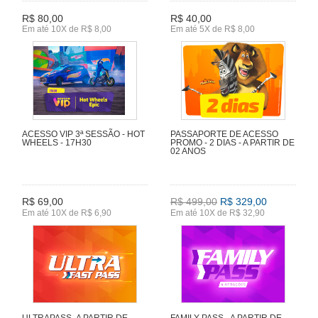
R$ 80,00
R$ 40,00
Em até 10X de R$ 8,00
Em até 5X de R$ 8,00
ACESSO VIP 3ª SESSÃO - HOT
PASSAPORTE DE ACESSO
WHEELS - 17H30
PROMO - 2 DIAS - A PARTIR DE
02 ANOS
R$ 69,00
R$ 499,00
R$ 329,00
Em até 10X de R$ 6,90
Em até 10X de R$ 32,90
ULTRAPASS- A PARTIR DE
FAMILY PASS - A PARTIR DE