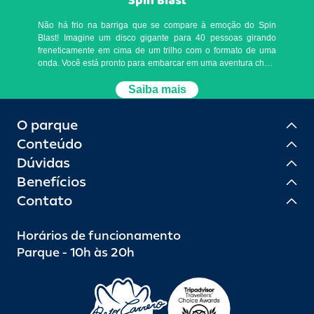
Spin Blast
Não há frio na barriga que se compare à emoção do Spin
Blast! Imagine um disco gigante para 40 pessoas girando
freneticamente em cima de um trilho com o formato de uma
onda. Você está pronto para embarcar em uma aventura cheia
de movimentos incríveis e risadas contagiantes? Caso sim,
você é o próximo na fila para essa atração exclusiva no Brasil!
Saiba mais
Restrição de altura mínima: 120 cm. Restrição de idade
mínima: não há restrição de idade, apenas de altura mínima.
O parque
Atendimento prioritário: consulte um monitor diretamente na
atração. Restrições: - Pessoas que utilizem aparelhos
Conteúdo
médicos fixados ao corpo, de forma permanente ou
Dúvidas
temporária. A fila do brinquedo se encerra às 18h, mas ele
permanece em funcionamento até que o último visitante tenha
Benefícios
se divertido.
Contato
Horários de funcionamento
Parque - 10h às 20h