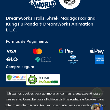
Dreamworks Trolls, Shrek, Madagascar and
Kung Fu Panda © DreamWorks Animation
L.L.C.
Formas de Pagamento
Compra segura
ÓTIMO
Utilizamos cookies para aprimorar ainda mais a sua experiência em
nosso site. Consulte nossa
Política de Privacidade
e Cookies para
Beto Carrero World @ 2026 / Todos os direitos reservados
85.248.987/0001-10
obter mais informações. Ao usar nosso site, você concorda com o uso