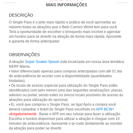
MAIS INFORMAÇÕES
DESCRIÇÃO
O Single Pass é o jeito mais rápido e prático de você aproveitar ao
máximo todas as atrações que o Beto Carrero World tem para você.
Terá a oportunidade de escolher o brinquedo mais incrível e agendar
um horário para se divertir na atração de forma mais rápida. Aproveite
e garanta de forma antecipada!
OBSERVAÇÕES
A atração
Super Soaker Splash
está localizada em nossa área temática
NERF Mania.
• Valor diferenciado apenas para compras antecipadas com até 01 dia
de antecedência de acordo com a disponibilidade (quantidades
limitadas);
• Os locais de acesso especial para utilização do Single Pass estão
identificados com pelo menos uma das seguintes sinalizações: placas,
adesivo ou portal, sendo estes os únicos locais possíveis de acesso às
atrações para utilização do opcional;
• Ei, você que comprou o Single Pass, se liga! Após a compra você
deverá cadastrar o ticket do Single Pass escolhido no
APP BCW+
obrigatoriamente
. Baixe o APP em seu celular para fazer a utilização.
Escolha o horário disponível para utilizar a atração e chegue com 10
minutos de antecedência. Apresente o qr-code diretamente ao monitor
da atração para poder se divertir.