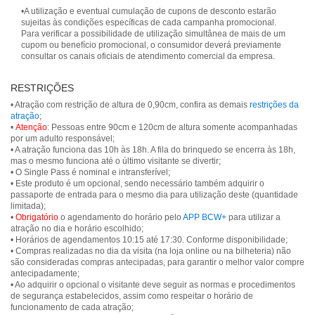
•A utilização e eventual cumulação de cupons de desconto estarão
sujeitas às condições específicas de cada campanha promocional.
Para verificar a possibilidade de utilização simultânea de mais de um
cupom ou benefício promocional, o consumidor deverá previamente
consultar os canais oficiais de atendimento comercial da empresa.
RESTRIÇÕES
• Atração com restrição de altura de 0,90cm, confira as demais
restrições da
atração
;
•
Atenção
: Pessoas entre 90cm e 120cm de altura somente acompanhadas
por um adulto responsável;
• A atração funciona das 10h às 18h. A fila do brinquedo se encerra às 18h,
mas o mesmo funciona até o último visitante se divertir;
• O Single Pass é nominal e intransferível;
• Este produto é um opcional, sendo necessário também adquirir o
passaporte de entrada para o mesmo dia para utilização deste (quantidade
limitada);
•
Obrigatório
o agendamento do horário pelo
APP BCW+
para utilizar a
atração no dia e horário escolhido;
• Horários de agendamentos 10:15 até 17:30. Conforme disponibilidade;
• Compras realizadas no dia da visita (na loja online ou na bilheteria) não
são consideradas compras antecipadas, para garantir o melhor valor compre
antecipadamente;
• Ao adquirir o opcional o visitante deve seguir as normas e procedimentos
de segurança estabelecidos, assim como respeitar o horário de
funcionamento de cada atração;