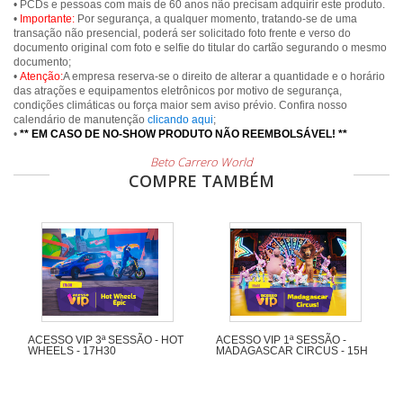
• PCDs e pessoas com mais de 60 anos não precisam adquirir este produto.
•
Importante:
Por segurança, a qualquer momento, tratando-se de uma
transação não presencial, poderá ser solicitado foto frente e verso do
documento original com foto e selfie do titular do cartão segurando o mesmo
documento;
•
Atenção:
A empresa reserva-se o direito de alterar a quantidade e o horário
das atrações e equipamentos eletrônicos por motivo de segurança,
condições climáticas ou força maior sem aviso prévio. Confira nosso
calendário de manutenção
clicando aqui
;
•
** EM CASO DE NO-SHOW PRODUTO NÃO REEMBOLSÁVEL! **
Beto Carrero World
COMPRE TAMBÉM
ACESSO VIP 3ª SESSÃO - HOT
ACESSO VIP 1ª SESSÃO -
WHEELS - 17H30
MADAGASCAR CIRCUS - 15H