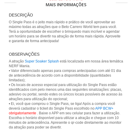
MAIS INFORMAÇÕES
DESCRIÇÃO
O Single Pass é o jeito mais rápido e prático de você aproveitar ao
máximo todas as atrações que o Beto Carrero World tem para você.
Terá a oportunidade de escolher o brinquedo mais incrível e agendar
um horário para se divertir na atração de forma mais rápida. Aproveite
e garanta de forma antecipada!
OBSERVAÇÕES
A atração
Super Soaker Splash
está localizada em nossa área temática
NERF Mania.
• Valor diferenciado apenas para compras antecipadas com até 01 dia
de antecedência de acordo com a disponibilidade (quantidades
limitadas);
• Os locais de acesso especial para utilização do Single Pass estão
identificados com pelo menos uma das seguintes sinalizações: placas,
adesivo ou portal, sendo estes os únicos locais possíveis de acesso às
atrações para utilização do opcional;
• Ei, você que comprou o Single Pass, se liga! Após a compra você
deverá cadastrar o ticket do Single Pass escolhido no
APP BCW+
obrigatoriamente
. Baixe o APP em seu celular para fazer a utilização.
Escolha o horário disponível para utilizar a atração e chegue com 10
minutos de antecedência. Apresente o qr-code diretamente ao monitor
da atração para poder se divertir.