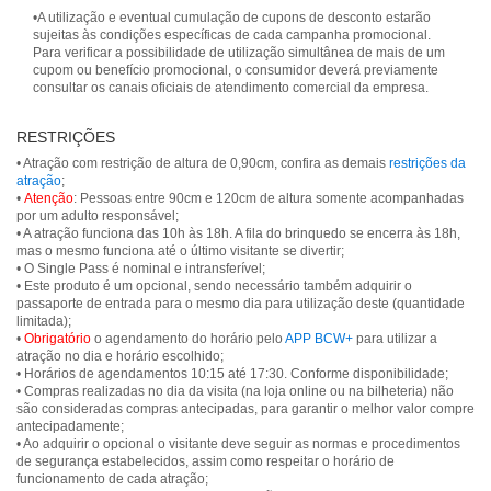
•A utilização e eventual cumulação de cupons de desconto estarão
sujeitas às condições específicas de cada campanha promocional.
Para verificar a possibilidade de utilização simultânea de mais de um
cupom ou benefício promocional, o consumidor deverá previamente
consultar os canais oficiais de atendimento comercial da empresa.
RESTRIÇÕES
• Atração com restrição de altura de 0,90cm, confira as demais
restrições da
atração
;
•
Atenção
: Pessoas entre 90cm e 120cm de altura somente acompanhadas
por um adulto responsável;
• A atração funciona das 10h às 18h. A fila do brinquedo se encerra às 18h,
mas o mesmo funciona até o último visitante se divertir;
• O Single Pass é nominal e intransferível;
• Este produto é um opcional, sendo necessário também adquirir o
passaporte de entrada para o mesmo dia para utilização deste (quantidade
limitada);
•
Obrigatório
o agendamento do horário pelo
APP BCW+
para utilizar a
atração no dia e horário escolhido;
• Horários de agendamentos 10:15 até 17:30. Conforme disponibilidade;
• Compras realizadas no dia da visita (na loja online ou na bilheteria) não
são consideradas compras antecipadas, para garantir o melhor valor compre
antecipadamente;
• Ao adquirir o opcional o visitante deve seguir as normas e procedimentos
de segurança estabelecidos, assim como respeitar o horário de
funcionamento de cada atração;