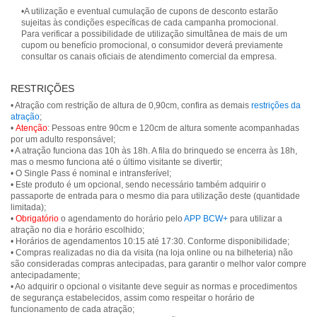
•A utilização e eventual cumulação de cupons de desconto estarão
sujeitas às condições específicas de cada campanha promocional.
Para verificar a possibilidade de utilização simultânea de mais de um
cupom ou benefício promocional, o consumidor deverá previamente
consultar os canais oficiais de atendimento comercial da empresa.
RESTRIÇÕES
• Atração com restrição de altura de 0,90cm, confira as demais
restrições da
atração
;
•
Atenção
: Pessoas entre 90cm e 120cm de altura somente acompanhadas
por um adulto responsável;
• A atração funciona das 10h às 18h. A fila do brinquedo se encerra às 18h,
mas o mesmo funciona até o último visitante se divertir;
• O Single Pass é nominal e intransferível;
• Este produto é um opcional, sendo necessário também adquirir o
passaporte de entrada para o mesmo dia para utilização deste (quantidade
limitada);
•
Obrigatório
o agendamento do horário pelo
APP BCW+
para utilizar a
atração no dia e horário escolhido;
• Horários de agendamentos 10:15 até 17:30. Conforme disponibilidade;
• Compras realizadas no dia da visita (na loja online ou na bilheteria) não
são consideradas compras antecipadas, para garantir o melhor valor compre
antecipadamente;
• Ao adquirir o opcional o visitante deve seguir as normas e procedimentos
de segurança estabelecidos, assim como respeitar o horário de
funcionamento de cada atração;