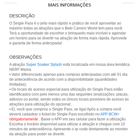
MAIS INFORMAÇÕES
DESCRIÇÃO
O Single Pass é o jeito mais rápido e prático de você aproveitar ao
máximo todas as atrações que o Beto Carrero World tem para você.
Terá a oportunidade de escolher o brinquedo mais incrível e agendar
um horário para se divertir na atração de forma mais rápida. Aproveite
e garanta de forma antecipada!
OBSERVAÇÕES
A atração
Super Soaker Splash
está localizada em nossa área temática
NERF Mania.
• Valor diferenciado apenas para compras antecipadas com até 01 dia
de antecedência de acordo com a disponibilidade (quantidades
limitadas);
• Os locais de acesso especial para utilização do Single Pass estão
identificados com pelo menos uma das seguintes sinalizações: placas,
adesivo ou portal, sendo estes os únicos locais possíveis de acesso às
atrações para utilização do opcional;
• Ei, você que comprou o Single Pass, se liga! Após a compra você
deverá cadastrar o ticket do Single Pass escolhido no
APP BCW+
obrigatoriamente
. Baixe o APP em seu celular para fazer a utilização.
Escolha o horário disponível para utilizar a atração e chegue com 10
minutos de antecedência. Apresente o qr-code diretamente ao monitor
da atração para poder se divertir.