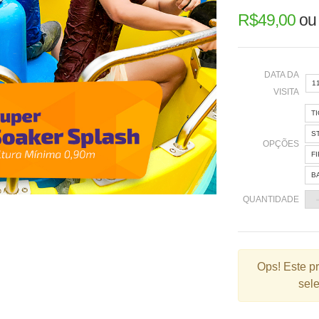
R$
49,00
o
DATA DA
1
VISITA
T
«
S
OPÇÕES
F
B
2
QUANTIDADE
9
1
2
Ops!
Este p
sele
3