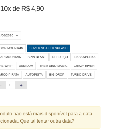
u
10x de R$ 4,90
1/06/2026
IGOR MOUNTAIN
SUPER SOAKER SPLASH
Agosto 2026
»
TAR MOUNTAIN
SPIN BLAST
REBULIÇO
RASKAPUSKA
D
S
T
Q
Q
S
S
IRE WHIP
DUM DUM
TREM DINO MAGIC
CRAZY RIVER
ARCO PIRATA
AUTOPISTA
BIG DROP
TURBO DRIVE
1
3
4
5
6
7
8
10
11
12
13
14
15
6
17
18
19
20
21
22
3
24
25
26
27
28
29
roduto não está mais disponível para a data
cionada. Que tal tentar outra data?
0
31