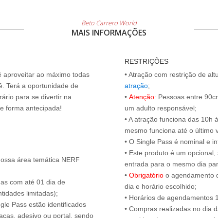
Beto Carrero World
MAIS INFORMAÇÕES
RESTRIÇÕES
cê aproveitar ao máximo todas
• Atração com restrição de al
ê. Terá a oportunidade de
atração
;
ário para se divertir na
•
Atenção
: Pessoas entre 90
de forma antecipada!
um adulto responsável;
• A atração funciona das 10h 
mesmo funciona até o último vis
• O Single Pass é nominal e int
• Este produto é um opcional
nossa área temática NERF
entrada para o mesmo dia para
•
Obrigatório
o agendamento d
das com até 01 dia de
dia e horário escolhido;
tidades limitadas);
• Horários de agendamentos 1
ngle Pass estão identificados
• Compras realizadas no dia da
acas, adesivo ou portal, sendo