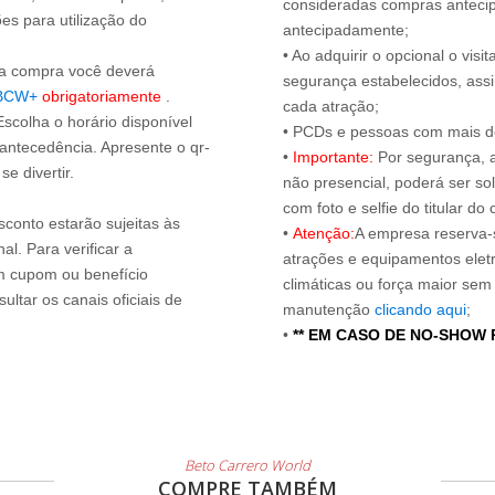
consideradas compras antecip
es para utilização do
antecipadamente;
• Ao adquirir o opcional o vi
s a compra você deverá
segurança estabelecidos, ass
BCW+
obrigatoriamente
.
cada atração;
Escolha o horário disponível
• PCDs e pessoas com mais de
 antecedência. Apresente o qr-
•
Importante:
Por segurança, 
e divertir.
não presencial, poderá ser sol
com foto e selfie do titular 
sconto estarão sujeitas às
•
Atenção:
A empresa reserva-s
l. Para verificar a
atrações e equipamentos elet
um cupom ou benefício
climáticas ou força maior sem
ltar os canais oficiais de
manutenção
clicando aqui
;
•
** EM CASO DE NO-SHOW
Beto Carrero World
COMPRE TAMBÉM