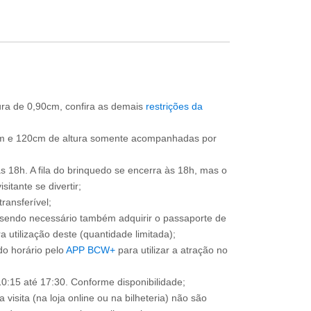
tura de 0,90cm, confira as demais
restrições da
cm e 120cm de altura somente acompanhadas por
às 18h. A fila do brinquedo se encerra às 18h, mas o
itante se divertir;
ransferível;
, sendo necessário também adquirir o passaporte de
 utilização deste (quantidade limitada);
o horário pelo
APP BCW+
para utilizar a atração no
0:15 até 17:30. Conforme disponibilidade;
 visita (na loja online ou na bilheteria) não são