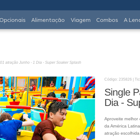
Opcionais
Alimentação
Viagem
Combos
A Len
01 atração Junho - 1 Dia - Super Soaker Splash
Código: 235826 | Tic
Single P
Dia - Su
Aproveite melhor 
da América Latina
atração escolhida