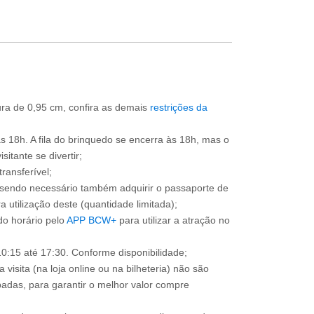
ura de 0,95 cm, confira as demais
restrições da
às 18h. A fila do brinquedo se encerra às 18h, mas o
itante se divertir;
ransferível;
, sendo necessário também adquirir o passaporte de
 utilização deste (quantidade limitada);
o horário pelo
APP BCW+
para utilizar a atração no
0:15 até 17:30. Conforme disponibilidade;
 visita (na loja online ou na bilheteria) não são
adas, para garantir o melhor valor compre