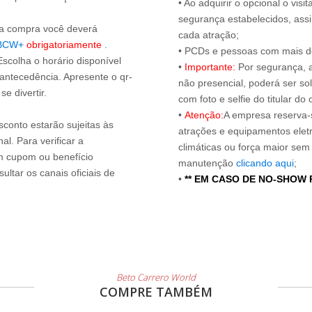
• Ao adquirir o opcional o vi
segurança estabelecidos, ass
s a compra você deverá
cada atração;
BCW+
obrigatoriamente
.
• PCDs e pessoas com mais de
Escolha o horário disponível
•
Importante:
Por segurança, 
 antecedência. Apresente o qr-
não presencial, poderá ser sol
e divertir.
com foto e selfie do titular 
•
Atenção:
A empresa reserva-s
sconto estarão sujeitas às
atrações e equipamentos elet
l. Para verificar a
climáticas ou força maior sem
um cupom ou benefício
manutenção
clicando aqui
;
ltar os canais oficiais de
•
** EM CASO DE NO-SHOW
Beto Carrero World
COMPRE TAMBÉM