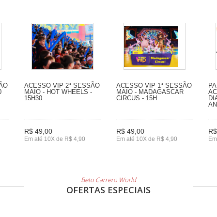
SÃO
ACESSO VIP 2ª SESSÃO
ACESSO VIP 1ª SESSÃO
PA
0
MAIO - HOT WHEELS -
MAIO - MADAGASCAR
AC
15H30
CIRCUS - 15H
DI
A
R$ 49,00
R$ 49,00
R$
Em até 10X de R$ 4,90
Em até 10X de R$ 4,90
Em
Beto Carrero World
OFERTAS ESPECIAIS