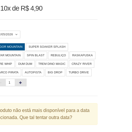
u
10x de R$ 4,90
2/05/2026
IGOR MOUNTAIN
SUPER SOAKER SPLASH
Agosto 2026
»
TAR MOUNTAIN
SPIN BLAST
REBULIÇO
RASKAPUSKA
D
S
T
Q
Q
S
S
IRE WHIP
DUM DUM
TREM DINO MAGIC
CRAZY RIVER
ARCO PIRATA
AUTOPISTA
BIG DROP
TURBO DRIVE
1
3
4
5
6
7
8
10
11
12
13
14
15
6
17
18
19
20
21
22
3
24
25
26
27
28
29
roduto não está mais disponível para a data
cionada. Que tal tentar outra data?
0
31