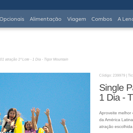
Opcionais
Alimentação
Viagem
Combos
A Len
01 atração 1º Lote - 1 Dia - Tigor Mountain
Código: 239979 | Tic
Single P
1 Dia - 
Aproveite melhor 
da América Latina
atração escolhida