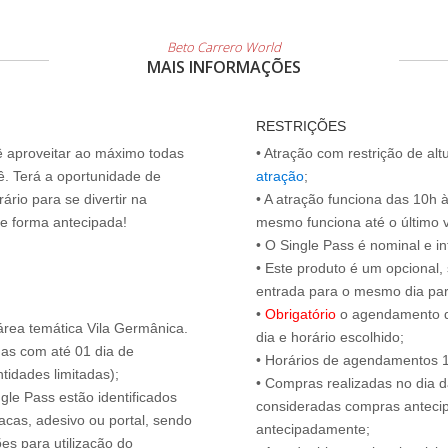
Beto Carrero World
MAIS INFORMAÇÕES
RESTRIÇÕES
cê aproveitar ao máximo todas
• Atração com restrição de alt
ê. Terá a oportunidade de
atração
;
ário para se divertir na
• A atração funciona das 10h 
de forma antecipada!
mesmo funciona até o último vis
• O Single Pass é nominal e int
• Este produto é um opcional
entrada para o mesmo dia para
•
Obrigatório
o agendamento d
área temática Vila Germânica.
dia e horário escolhido;
das com até 01 dia de
• Horários de agendamentos 1
tidades limitadas);
• Compras realizadas no dia da
ngle Pass estão identificados
consideradas compras antecip
acas, adesivo ou portal, sendo
antecipadamente;
es para utilização do