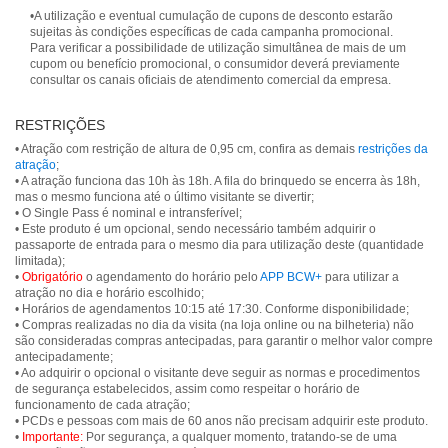
•A utilização e eventual cumulação de cupons de desconto estarão
sujeitas às condições específicas de cada campanha promocional.
Para verificar a possibilidade de utilização simultânea de mais de um
cupom ou benefício promocional, o consumidor deverá previamente
consultar os canais oficiais de atendimento comercial da empresa.
RESTRIÇÕES
• Atração com restrição de altura de 0,95 cm, confira as demais
restrições da
atração
;
• A atração funciona das 10h às 18h. A fila do brinquedo se encerra às 18h,
mas o mesmo funciona até o último visitante se divertir;
• O Single Pass é nominal e intransferível;
• Este produto é um opcional, sendo necessário também adquirir o
passaporte de entrada para o mesmo dia para utilização deste (quantidade
limitada);
•
Obrigatório
o agendamento do horário pelo
APP BCW+
para utilizar a
atração no dia e horário escolhido;
• Horários de agendamentos 10:15 até 17:30. Conforme disponibilidade;
• Compras realizadas no dia da visita (na loja online ou na bilheteria) não
são consideradas compras antecipadas, para garantir o melhor valor compre
antecipadamente;
• Ao adquirir o opcional o visitante deve seguir as normas e procedimentos
de segurança estabelecidos, assim como respeitar o horário de
funcionamento de cada atração;
• PCDs e pessoas com mais de 60 anos não precisam adquirir este produto.
•
Importante:
Por segurança, a qualquer momento, tratando-se de uma