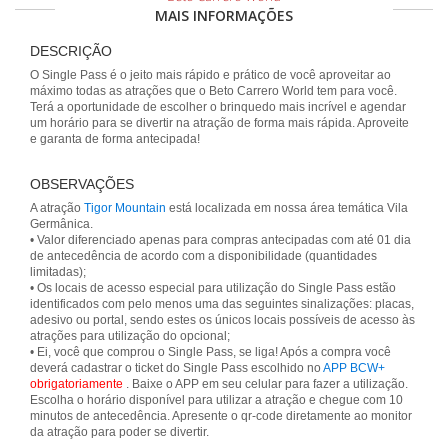
MAIS INFORMAÇÕES
DESCRIÇÃO
O Single Pass é o jeito mais rápido e prático de você aproveitar ao
máximo todas as atrações que o Beto Carrero World tem para você.
Terá a oportunidade de escolher o brinquedo mais incrível e agendar
um horário para se divertir na atração de forma mais rápida. Aproveite
e garanta de forma antecipada!
OBSERVAÇÕES
A atração
Tigor Mountain
está localizada em nossa área temática Vila
Germânica.
• Valor diferenciado apenas para compras antecipadas com até 01 dia
de antecedência de acordo com a disponibilidade (quantidades
limitadas);
• Os locais de acesso especial para utilização do Single Pass estão
identificados com pelo menos uma das seguintes sinalizações: placas,
adesivo ou portal, sendo estes os únicos locais possíveis de acesso às
atrações para utilização do opcional;
• Ei, você que comprou o Single Pass, se liga! Após a compra você
deverá cadastrar o ticket do Single Pass escolhido no
APP BCW+
obrigatoriamente
. Baixe o APP em seu celular para fazer a utilização.
Escolha o horário disponível para utilizar a atração e chegue com 10
minutos de antecedência. Apresente o qr-code diretamente ao monitor
da atração para poder se divertir.