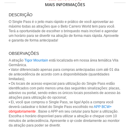
MAIS INFORMAÇÕES
DESCRIÇÃO
O Single Pass é o jeito mais rápido e prático de você aproveitar ao
máximo todas as atrações que o Beto Carrero World tem para você.
Terá a oportunidade de escolher o brinquedo mais incrível e agendar
um horário para se divertir na atração de forma mais rápida. Aproveite
e garanta de forma antecipada!
OBSERVAÇÕES
A atração
Tigor Mountain
está localizada em nossa área temática Vila
Germânica.
• Valor diferenciado apenas para compras antecipadas com até 01 dia
de antecedência de acordo com a disponibilidade (quantidades
limitadas);
• Os locais de acesso especial para utilização do Single Pass estão
identificados com pelo menos uma das seguintes sinalizações: placas,
adesivo ou portal, sendo estes os únicos locais possíveis de acesso às
atrações para utilização do opcional;
• Ei, você que comprou o Single Pass, se liga! Após a compra você
deverá cadastrar o ticket do Single Pass escolhido no
APP BCW+
obrigatoriamente
. Baixe o APP em seu celular para fazer a utilização.
Escolha o horário disponível para utilizar a atração e chegue com 10
minutos de antecedência. Apresente o qr-code diretamente ao monitor
da atração para poder se divertir.