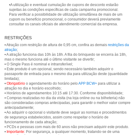
•A utilização e eventual cumulação de cupons de desconto estarão
sujeitas às condições específicas de cada campanha promocional.
Para verificar a possibilidade de utilização simultânea de mais de um
cupom ou benefício promocional, o consumidor deverá previamente
consultar os canais oficiais de atendimento comercial da empresa.
RESTRIÇÕES
• Atração com restrição de altura de 0,95 cm, confira as demais
restrições da
atração
;
• A atração funciona das 10h às 18h. A fila do brinquedo se encerra às 18h,
mas o mesmo funciona até o último visitante se divertir;
• O Single Pass é nominal e intransferível;
• Este produto é um opcional, sendo necessário também adquirir o
passaporte de entrada para o mesmo dia para utilização deste (quantidade
limitada);
•
Obrigatório
o agendamento do horário pelo
APP BCW+
para utilizar a
atração no dia e horário escolhido;
• Horários de agendamentos 10:15 até 17:30. Conforme disponibilidade;
• Compras realizadas no dia da visita (na loja online ou na bilheteria) não
são consideradas compras antecipadas, para garantir o melhor valor compre
antecipadamente;
• Ao adquirir o opcional o visitante deve seguir as normas e procedimentos
de segurança estabelecidos, assim como respeitar o horário de
funcionamento de cada atração;
• PCDs e pessoas com mais de 60 anos não precisam adquirir este produto.
•
Importante:
Por segurança, a qualquer momento, tratando-se de uma