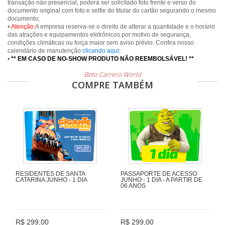
transação não presencial, poderá ser solicitado foto frente e verso do
documento original com foto e selfie do titular do cartão segurando o mesmo
documento;
•
Atenção:
A empresa reserva-se o direito de alterar a quantidade e o horário
das atrações e equipamentos eletrônicos por motivo de segurança,
condições climáticas ou força maior sem aviso prévio. Confira nosso
calendário de manutenção
clicando aqui
;
•
** EM CASO DE NO-SHOW PRODUTO NÃO REEMBOLSÁVEL! **
Beto Carrero World
COMPRE TAMBÉM
RESIDENTES DE SANTA
PASSAPORTE DE ACESSO
CATARINA JUNHO - 1 DIA
JUNHO - 1 DIA - A PARTIR DE
06 ANOS
R$ 299,00
R$ 299,00