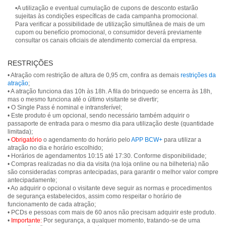
•A utilização e eventual cumulação de cupons de desconto estarão
sujeitas às condições específicas de cada campanha promocional.
Para verificar a possibilidade de utilização simultânea de mais de um
cupom ou benefício promocional, o consumidor deverá previamente
consultar os canais oficiais de atendimento comercial da empresa.
RESTRIÇÕES
• Atração com restrição de altura de 0,95 cm, confira as demais
restrições da
atração
;
• A atração funciona das 10h às 18h. A fila do brinquedo se encerra às 18h,
mas o mesmo funciona até o último visitante se divertir;
• O Single Pass é nominal e intransferível;
• Este produto é um opcional, sendo necessário também adquirir o
passaporte de entrada para o mesmo dia para utilização deste (quantidade
limitada);
•
Obrigatório
o agendamento do horário pelo
APP BCW+
para utilizar a
atração no dia e horário escolhido;
• Horários de agendamentos 10:15 até 17:30. Conforme disponibilidade;
• Compras realizadas no dia da visita (na loja online ou na bilheteria) não
são consideradas compras antecipadas, para garantir o melhor valor compre
antecipadamente;
• Ao adquirir o opcional o visitante deve seguir as normas e procedimentos
de segurança estabelecidos, assim como respeitar o horário de
funcionamento de cada atração;
• PCDs e pessoas com mais de 60 anos não precisam adquirir este produto.
•
Importante:
Por segurança, a qualquer momento, tratando-se de uma