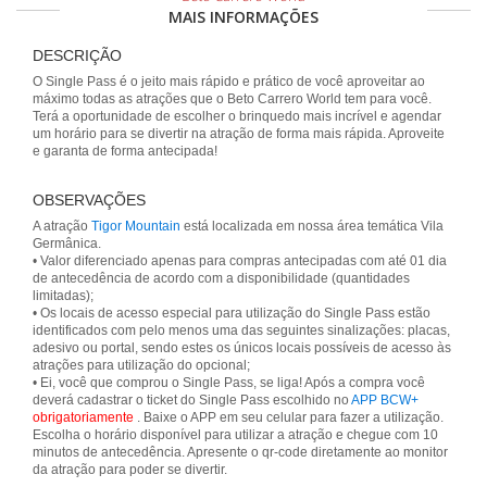
MAIS INFORMAÇÕES
DESCRIÇÃO
O Single Pass é o jeito mais rápido e prático de você aproveitar ao
máximo todas as atrações que o Beto Carrero World tem para você.
Terá a oportunidade de escolher o brinquedo mais incrível e agendar
um horário para se divertir na atração de forma mais rápida. Aproveite
e garanta de forma antecipada!
OBSERVAÇÕES
A atração
Tigor Mountain
está localizada em nossa área temática Vila
Germânica.
• Valor diferenciado apenas para compras antecipadas com até 01 dia
de antecedência de acordo com a disponibilidade (quantidades
limitadas);
• Os locais de acesso especial para utilização do Single Pass estão
identificados com pelo menos uma das seguintes sinalizações: placas,
adesivo ou portal, sendo estes os únicos locais possíveis de acesso às
atrações para utilização do opcional;
• Ei, você que comprou o Single Pass, se liga! Após a compra você
deverá cadastrar o ticket do Single Pass escolhido no
APP BCW+
obrigatoriamente
. Baixe o APP em seu celular para fazer a utilização.
Escolha o horário disponível para utilizar a atração e chegue com 10
minutos de antecedência. Apresente o qr-code diretamente ao monitor
da atração para poder se divertir.