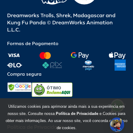
Dreamworks Trolls, Shrek, Madagascar and
Kung Fu Panda © DreamWorks Animation
L.L.C.
Formas de Pagamento
Compra segura
ÓTIMO
Utilizamos cookies para aprimorar ainda mais a sua experiência em
nosso site. Consulte nossa
Política de Privacidade
e Cookies para
Beto Carrero World @ 2026 / Todos os direitos reservados
85.248.987/0001-10
obter mais informações. Ao usar nosso site, você concorda com o uso
Política de Privacidade
de cookies.