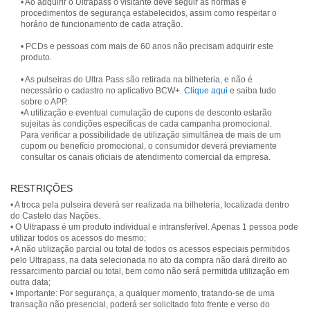
• Ao adquirir o Ultrapass o visitante deve seguir as normas e
procedimentos de segurança estabelecidos, assim como respeitar o
horário de funcionamento de cada atração.
• PCDs e pessoas com mais de 60 anos não precisam adquirir este
produto.
• As pulseiras do Ultra Pass são retirada na bilheteria, e não é
necessário o cadastro no aplicativo BCW+.
Clique aqui
e saiba tudo
sobre o APP.
•A utilização e eventual cumulação de cupons de desconto estarão
sujeitas às condições específicas de cada campanha promocional.
Para verificar a possibilidade de utilização simultânea de mais de um
cupom ou benefício promocional, o consumidor deverá previamente
consultar os canais oficiais de atendimento comercial da empresa.
RESTRIÇÕES
• A troca pela pulseira deverá ser realizada na bilheteria, localizada dentro
do Castelo das Nações.
• O Ultrapass é um produto individual e intransferível. Apenas 1 pessoa pode
utilizar todos os acessos do mesmo;
• A não utilização parcial ou total de todos os acessos especiais permitidos
pelo Ultrapass, na data selecionada no ato da compra não dará direito ao
ressarcimento parcial ou total, bem como não será permitida utilização em
outra data;
• Importante: Por segurança, a qualquer momento, tratando-se de uma
transação não presencial, poderá ser solicitado foto frente e verso do