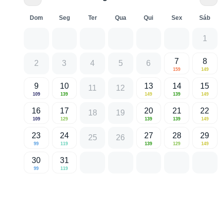
Dom
Seg
Ter
Qua
Qui
Sex
Sáb
1
7
8
2
3
4
5
6
159
149
9
10
13
14
15
11
12
109
139
149
139
149
16
17
20
21
22
18
19
109
129
139
139
149
23
24
27
28
29
25
26
99
119
139
129
149
30
31
99
119