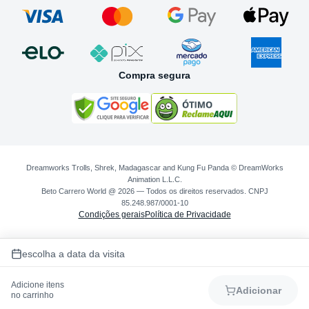
Compra segura
Dreamworks Trolls, Shrek, Madagascar and Kung Fu Panda © DreamWorks
Animation L.L.C.
Beto Carrero World @ 2026 — Todos os direitos reservados. CNPJ
85.248.987/0001-10
Condições gerais
Política de Privacidade
escolha a data da visita
Adicione itens
Adicionar
no carrinho