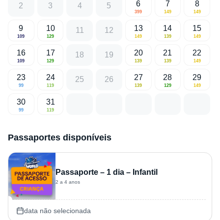
6
7
8
2
3
4
5
399
149
149
9
10
13
14
15
11
12
109
129
149
139
149
16
17
20
21
22
18
19
109
129
139
139
149
23
24
27
28
29
25
26
99
119
139
129
149
30
31
99
119
Passaportes disponíveis
Passaporte – 1 dia – Infantil
2 a 4 anos
data não selecionada