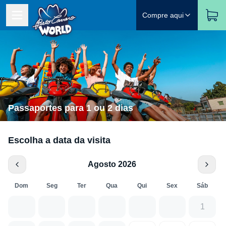
Compre aqui
Passaportes para 1 ou 2 dias
Escolha a data da visita
Agosto 2026
Dom
Seg
Ter
Qua
Qui
Sex
Sáb
1