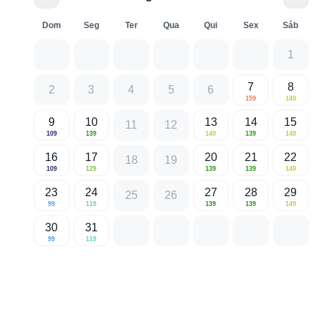
Dom
Seg
Ter
Qua
Qui
Sex
Sáb
1
7
8
2
3
4
5
6
159
149
9
10
13
14
15
11
12
109
139
149
139
149
16
17
20
21
22
18
19
109
129
139
139
149
23
24
27
28
29
25
26
99
119
139
139
149
30
31
99
119