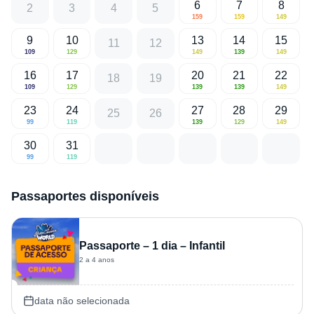
6
7
8
2
3
4
5
159
159
149
9
10
13
14
15
11
12
109
129
149
139
149
16
17
20
21
22
18
19
109
129
139
139
149
23
24
27
28
29
25
26
99
119
139
129
149
30
31
99
119
Passaportes disponíveis
Passaporte – 1 dia – Infantil
2 a 4 anos
data não selecionada