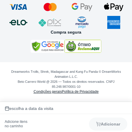
Compra segura
Dreamworks Trolls, Shrek, Madagascar and Kung Fu Panda © DreamWorks
Animation L.L.C.
Beto Carrero World @ 2026 — Todos os direitos reservados. CNPJ
85.248.987/0001-10
Condições gerais
Política de Privacidade
escolha a data da visita
Adicione itens
Adicionar
no carrinho