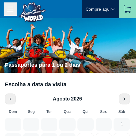
Compre aqui
Passaportes para 1 ou 2 dias
Escolha a data da visita
Agosto 2026
Dom
Seg
Ter
Qua
Qui
Sex
Sáb
1