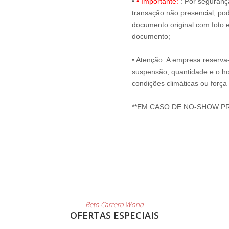
•
• Importante:
: Por seguranç
transação não presencial, pode
documento original com foto e
documento;
• Atenção: A empresa reserva-s
suspensão, quantidade e o ho
condições climáticas ou força
**EM CASO DE NO-SHOW P
Beto Carrero World
OFERTAS ESPECIAIS