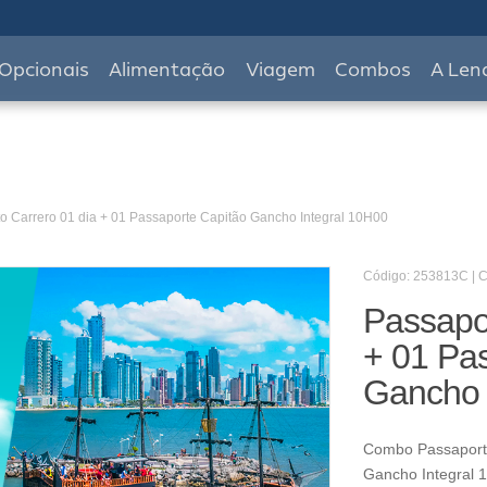
Opcionais
Alimentação
Viagem
Combos
A Len
o Carrero 01 dia + 01 Passaporte Capitão Gancho Integral 10H00
Código: 253813C |
Passapor
+ 01 Pa
Gancho 
Combo Passaporte
Gancho Integral 