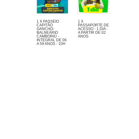
1 X PASSEIO
1 X
CAPITÃO
PASSAPORTE DE
GANCHO-
ACESSO - 1 DIA -
BALNEÁRIO
A PARTIR DE 02
CAMBORIÚ -
ANOS
INTEGRAL DE 06
A 59 ANOS - 10H
Navegando pela
Orla de BC,
passando pela Ilha
das Cabras e
desembarcando na
Praia de Laranjeiras,
com presença
animada de piratas.