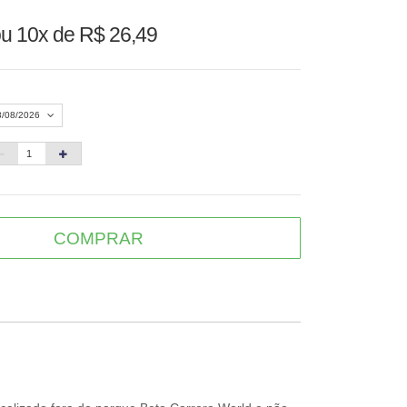
u 10x de R$ 26,49
8/08/2026
Agosto 2026
»
D
S
T
Q
Q
S
S
1
COMPRAR
3
4
5
6
7
8
10
11
12
13
14
15
6
17
18
19
20
21
22
3
24
25
26
27
28
29
0
31