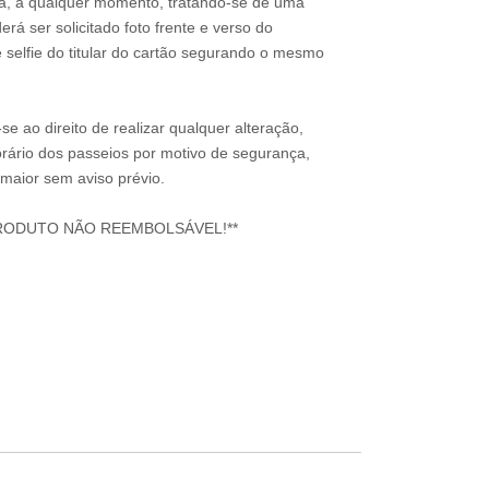
a, a qualquer momento, tratando-se de uma
rá ser solicitado foto frente e verso do
 selfie do titular do cartão segurando o mesmo
e ao direito de realizar qualquer alteração,
rário dos passeios por motivo de segurança,
 maior sem aviso prévio.
RODUTO NÃO REEMBOLSÁVEL!**