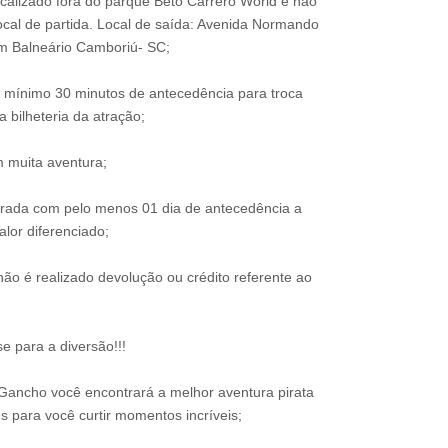
ocalizado fora do parque Beto Carrero World e não
 local de partida. Local de saída: Avenida Normando
m Balneário Camboriú- SC;
 mínimo 30 minutos de antecedência para troca
 bilheteria da atração;
 muita aventura;
trada com pelo menos 01 dia de antecedência a
alor diferenciado;
ão é realizado devolução ou crédito referente ao
e para a diversão!!!
Gancho você encontrará a melhor aventura pirata
s para você curtir momentos incríveis;