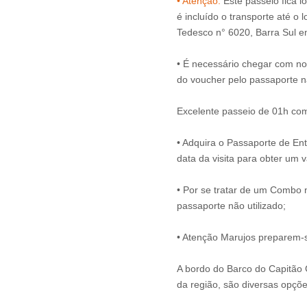
• Atenção:
Este passeio fica l
é incluído o transporte até o
Tedesco n° 6020, Barra Sul e
• É necessário chegar com no
do voucher pelo passaporte na
Excelente passeio de 01h com
• Adquira o Passaporte de En
data da visita para obter um v
• Por se tratar de um Combo n
passaporte não utilizado;
• Atenção Marujos preparem-s
A bordo do Barco do Capitão 
da região, são diversas opçõe