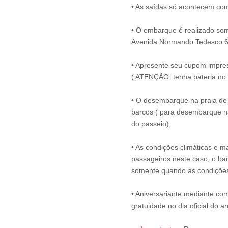
• As saídas só acontecem com
• O embarque é realizado some
Avenida Normando Tedesco 6
• Apresente seu cupom impress
( ATENÇÃO: tenha bateria no 
• O desembarque na praia de 
barcos ( para desembarque na
do passeio);
• As condições climáticas e m
passageiros neste caso, o bar
somente quando as condições
• Aniversariante mediante c
gratuidade no dia oficial do an