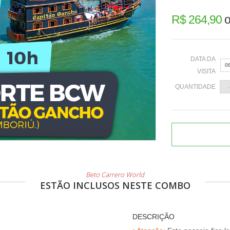
R$ 264,90
o
DATA DA
0
VISITA
QUANTIDADE
«
2
9
Beto Carrero World
1
ESTÃO INCLUSOS NESTE COMBO
2
3
DESCRIÇÃO