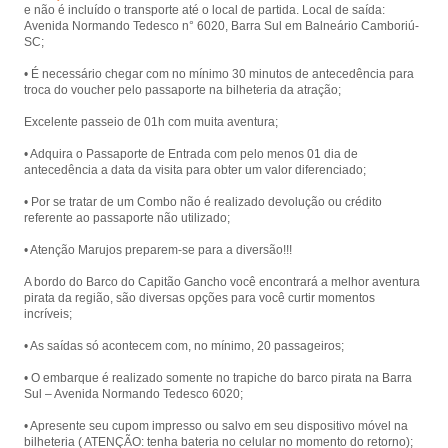
e não é incluído o transporte até o local de partida. Local de saída:
Laranjeiras, com presença animada
Avenida Normando Tedesco n° 6020, Barra Sul em Balneário Camboriú-
de piratas.
SC;
• É necessário chegar com no mínimo 30 minutos de antecedência para
troca do voucher pelo passaporte na bilheteria da atração;
Excelente passeio de 01h com muita aventura;
• Adquira o Passaporte de Entrada com pelo menos 01 dia de
antecedência a data da visita para obter um valor diferenciado;
• Por se tratar de um Combo não é realizado devolução ou crédito
referente ao passaporte não utilizado;
• Atenção Marujos preparem-se para a diversão!!!
A bordo do Barco do Capitão Gancho você encontrará a melhor aventura
pirata da região, são diversas opções para você curtir momentos
incríveis;
• As saídas só acontecem com, no mínimo, 20 passageiros;
• O embarque é realizado somente no trapiche do barco pirata na Barra
Sul – Avenida Normando Tedesco 6020;
• Apresente seu cupom impresso ou salvo em seu dispositivo móvel na
bilheteria ( ATENÇÃO: tenha bateria no celular no momento do retorno);