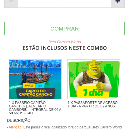
COMPRAR
Beto Carrero World
ESTÃO INCLUSOS NESTE COMBO
1 X PASSEIO CAPITÃO
1 X PASSAPORTE DE ACESSO -
GANCHO- BALNEÁRIO
1 DIA - A PARTIR DE 02 ANOS
CAMBORIÚ - INTEGRAL DE 06 A
59 ANOS - 14H
DESCRIÇÃO
Navegando pela Orla de BC,
passando pela Ilha das Cabras e
• Atenção:
Este passeio fica localizado fora do parque Beto Carrero World
desembarcando na Praia de