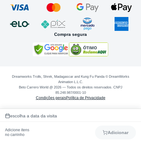
Compra segura
Dreamworks Trolls, Shrek, Madagascar and Kung Fu Panda © DreamWorks
Animation L.L.C.
Beto Carrero World @ 2026 — Todos os direitos reservados. CNPJ
85.248.987/0001-10
Condições gerais
Política de Privacidade
escolha a data da visita
Adicione itens
Adicionar
no carrinho