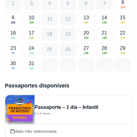
8
2
3
4
5
6
7
159
9
10
13
14
15
11
12
109
139
149
139
159
16
17
20
21
22
18
19
119
129
139
139
149
23
24
27
28
29
25
26
99
119
139
139
149
30
31
99
119
Passaportes disponíveis
Passaporte – 1 dia – Infantil
2 a 4 anos
data não selecionada