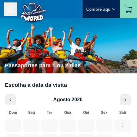
Compre aqui
Passaportes para 1 ou 2 dias
Escolha a data da visita
Agosto 2026
Dom
Seg
Ter
Qua
Qui
Sex
Sáb
1