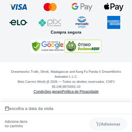
Compra segura
Dreamworks Trolls, Shrek, Madagascar and Kung Fu Panda © DreamWorks
Animation L.L.C.
Beto Carrero World @ 2026 — Todos os direitos reservados. CNPJ
85.248.987/0001-10
Condições gerais
Política de Privacidade
escolha a data da visita
Adicione itens
Adicionar
no carrinho