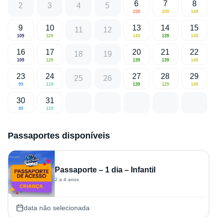
6
7
8
2
3
4
5
159
159
149
9
10
13
14
15
11
12
109
129
149
139
149
16
17
20
21
22
18
19
109
129
139
139
149
23
24
27
28
29
25
26
99
119
139
129
149
30
31
99
119
Passaportes disponíveis
Passaporte – 1 dia – Infantil
2 a 4 anos
data não selecionada