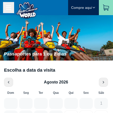
Compre aqui
Passaportes para 1 ou 2 dias
Escolha a data da visita
Agosto 2026
Dom
Seg
Ter
Qua
Qui
Sex
Sáb
1